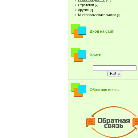
Поиск предметов
[23]
Стратегии
[7]
Другие
[5]
Многопользовательские
[9]
Вход на сайт
Поиск
Обратная связь