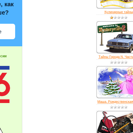
, как
ше?
Кулинарные тайны
е
ссии
Тайны Города N. Часть 
Маша. Рождественская 