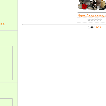
Дарья. Загадочное путе
щика
1-18
19-23