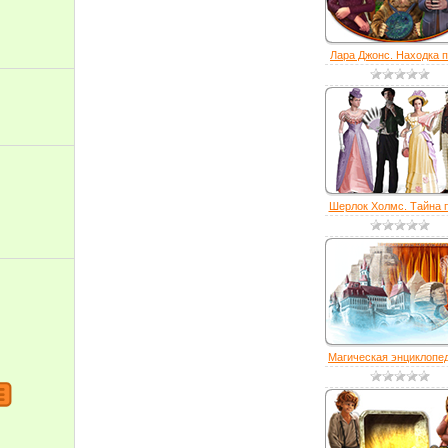
Лара Джонс. Находка пр
Шерлок Холмс. Тайна п
Магическая энциклопед