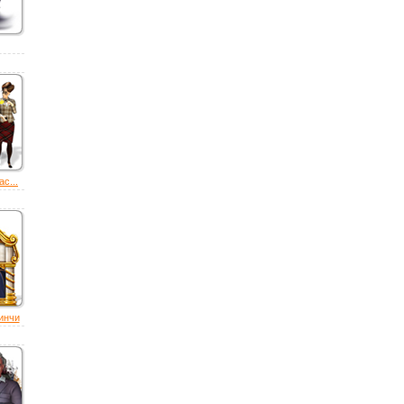
с...
инчи