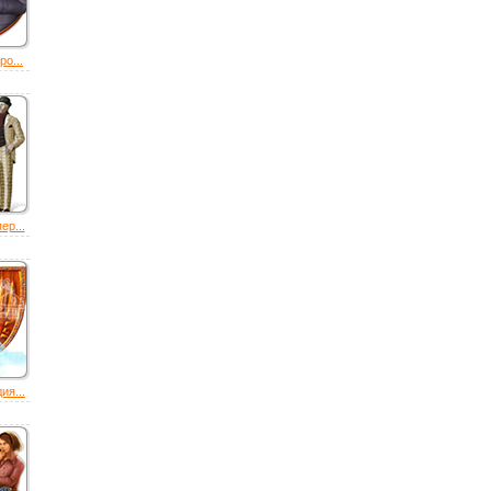
о...
ер...
ия...