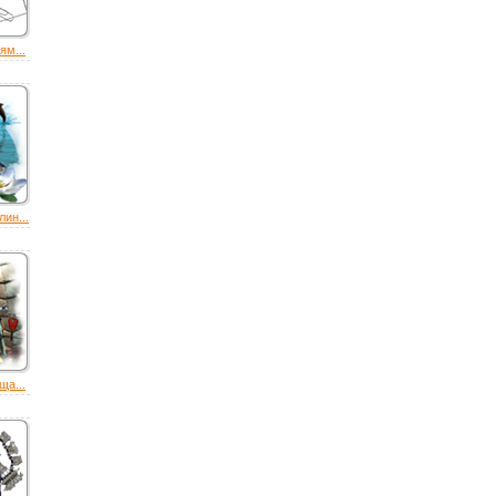
ям...
ин...
ща...