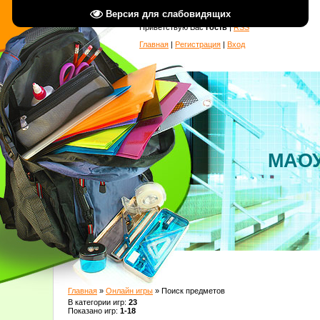
Версия для слабовидящих
Приветствую Вас
Гость
|
RSS
Главная
|
Регистрация
|
Вход
МАОУ
Главная
»
Онлайн игры
» Поиск предметов
В категории игр
:
23
Показано игр
:
1-18