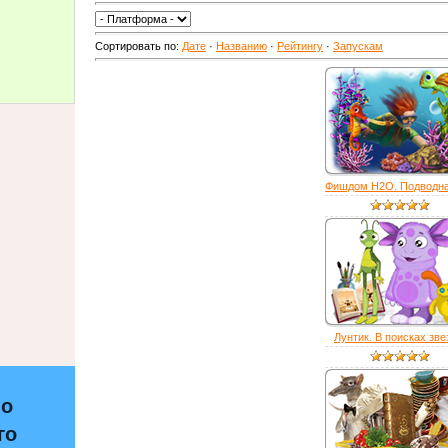
Сортировать по
:
Дате
·
Названию
·
Рейтингу
·
Запускам
Фишдом H2O. Подводная
Лунтик. В поисках зв
по
го