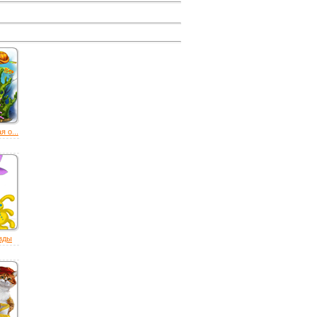
 о...
езды