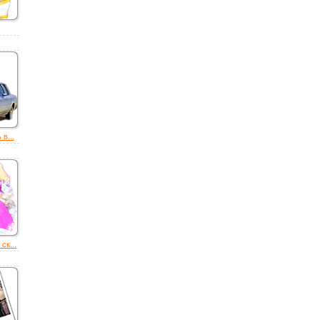
в...
ск...