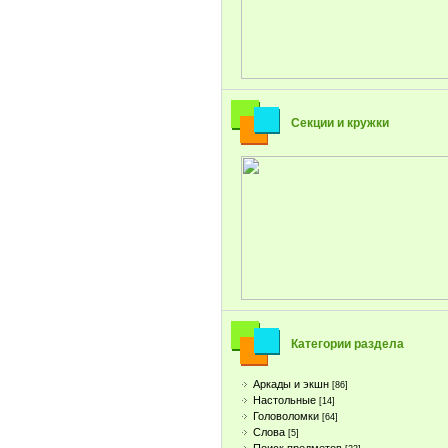
Секции и кружки
Категории раздела
Аркады и экшн
[86]
Настольные
[14]
Головоломки
[64]
Слова
[5]