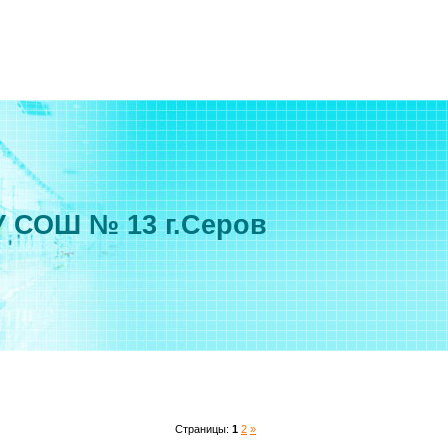
 СОШ № 13 г.Серов
Страницы
:
1
2
»