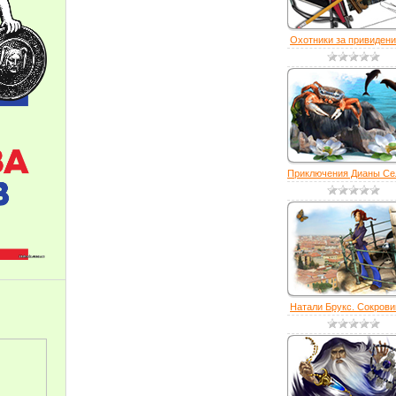
Охотники за привидени
Приключения Дианы Сел
Натали Брукс. Сокрови