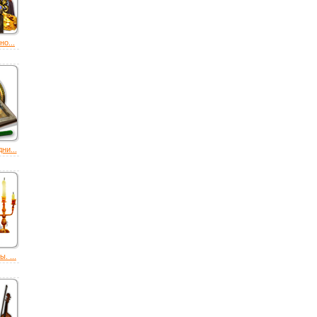
о...
ни...
. ...