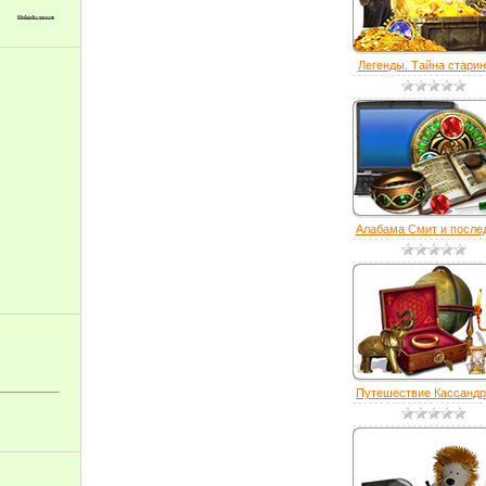
Легенды. Тайна старинн
Алабама Смит и послед
Путешествие Кассандры