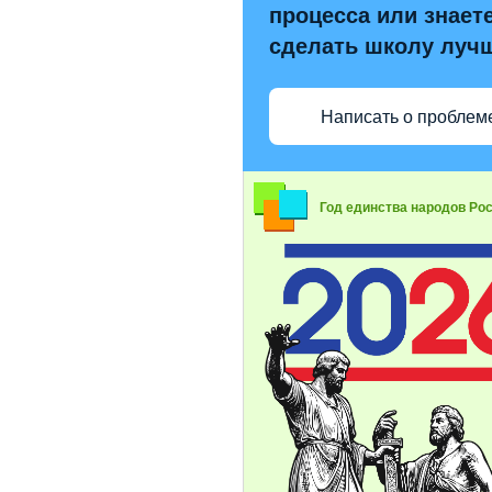
процесса или знаете
сделать школу луч
Написать о проблем
Год единства народов Ро