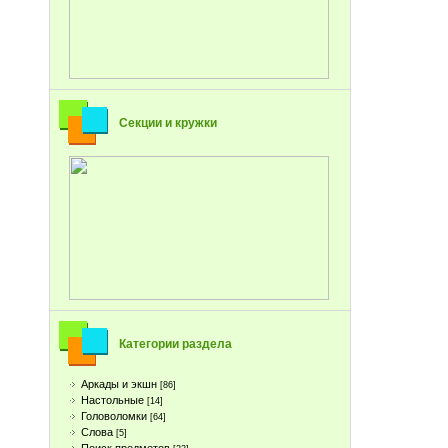
Секции и кружки
Категории раздела
Аркады и экшн
[86]
Настольные
[14]
Головоломки
[64]
Слова
[5]