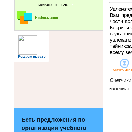
Медиацентр "ШАНС"
Увлекате
Вам пред
Информация
части во
Керри из
ведь пои
увлекат
тайников
всему зе
Решаем вместе
Скачать для
Счетчики
Всего коммент
Есть предложения по
организации учебного