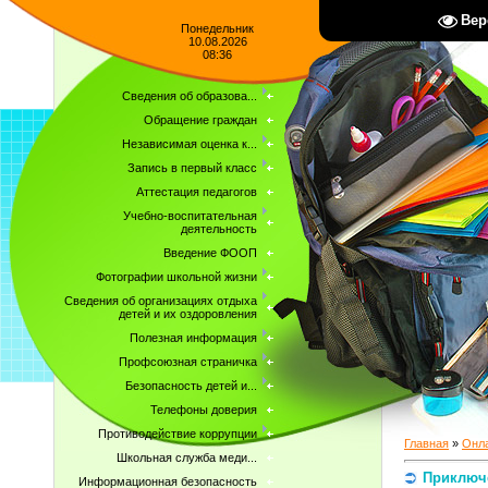
Вер
Понедельник
10.08.2026
08:36
Сведения об образова...
Обращение граждан
Независимая оценка к...
Запись в первый класс
Аттестация педагогов
Учебно-воспитательная
деятельность
Введение ФООП
Фотографии школьной жизни
Сведения об организациях отдыха
детей и их оздоровления
Полезная информация
Профсоюзная страничка
Безопасность детей и...
Телефоны доверия
Противодействие коррупции
Главная
»
Онла
Школьная служба меди...
Приключе
Информационная безопасность