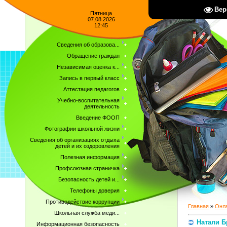
Вер
Пятница
07.08.2026
12:45
Сведения об образова...
Обращение граждан
Независимая оценка к...
Запись в первый класс
Аттестация педагогов
Учебно-воспитательная
деятельность
Введение ФООП
Фотографии школьной жизни
Сведения об организациях отдыха
детей и их оздоровления
Полезная информация
Профсоюзная страничка
Безопасность детей и...
Телефоны доверия
Противодействие коррупции
Главная
»
Онла
Школьная служба меди...
Натали Б
Информационная безопасность