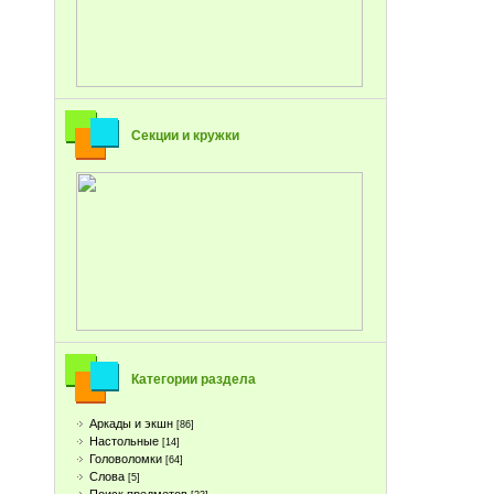
Секции и кружки
Категории раздела
Аркады и экшн
[86]
Настольные
[14]
Головоломки
[64]
Слова
[5]