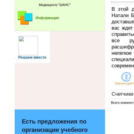
Медиацентр "ШАНС"
В этой д
Натали Б
Информация
доставше
вас ждет
справить
все ру
расшифр
нелегко
Решаем вместе
специали
современ
Скачать для
Счетчики
Всего коммент
Есть предложения по
организации учебного