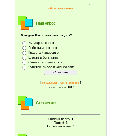
Обратная связь
Наш опрос
Что для Вас главное в людях?
Ум и креативность
Доброта и честность
Красота и здоровье
Власть и богатство
Смелость и упорство
Чувство юмора и жизнелюбие
[
·
]
Результаты
Архив опросов
Всего ответов:
1317
Статистика
Онлайн всего:
1
Гостей:
1
Пользователей:
0