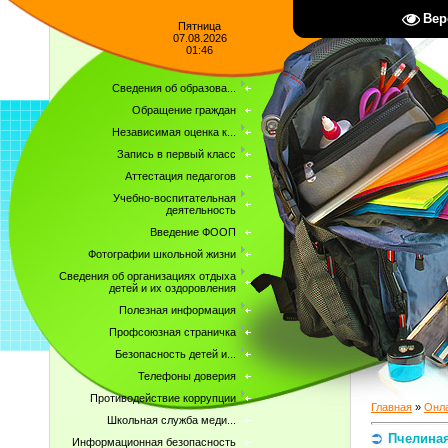
Вер
Пятница
07.08.2026
01:46
Сведения об образова...
Обращение граждан
Независимая оценка к...
Запись в первый класс
Аттестация педагогов
Учебно-воспитательная
деятельность
Введение ФООП
Фотографии школьной жизни
Сведения об организациях отдыха
детей и их оздоровления
Полезная информация
Профсоюзная страничка
Безопасность детей и...
Телефоны доверия
Противодействие коррупции
Главная
»
Онла
Школьная служба меди...
Пчелиная
Информационная безопасность