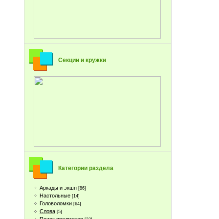
Секции и кружки
Категории раздела
Аркады и экшн
[86]
Настольные
[14]
Головоломки
[64]
Слова
[5]