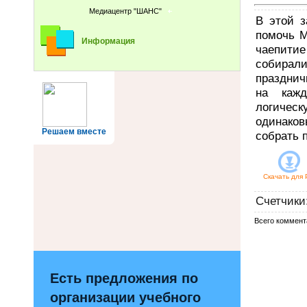
Медиацентр "ШАНС"
В этой з
помочь М
Информация
чаепитие
собирали
празднич
на каж
логическ
одинаков
Решаем вместе
собрать 
Скачать для
Счетчики
Всего коммент
Есть предложения по
организации учебного