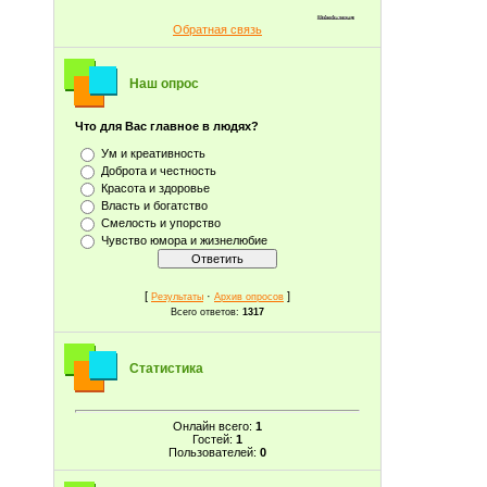
Обратная связь
Наш опрос
Что для Вас главное в людях?
Ум и креативность
Доброта и честность
Красота и здоровье
Власть и богатство
Смелость и упорство
Чувство юмора и жизнелюбие
[
·
]
Результаты
Архив опросов
Всего ответов:
1317
Статистика
Онлайн всего:
1
Гостей:
1
Пользователей:
0