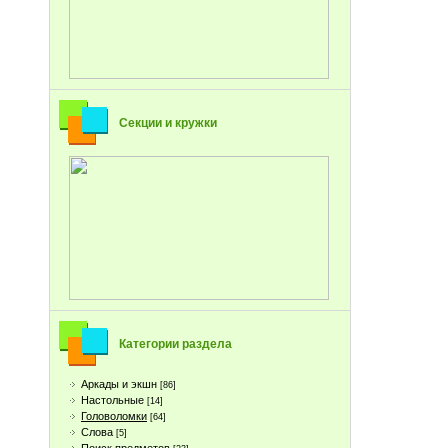
Секции и кружки
Категории раздела
Аркады и экшн
[86]
Настольные
[14]
Головоломки
[64]
Слова
[5]