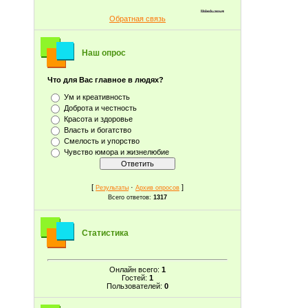
Обратная связь
Наш опрос
Что для Вас главное в людях?
Ум и креативность
Доброта и честность
Красота и здоровье
Власть и богатство
Смелость и упорство
Чувство юмора и жизнелюбие
[
·
]
Результаты
Архив опросов
Всего ответов:
1317
Статистика
Онлайн всего:
1
Гостей:
1
Пользователей:
0