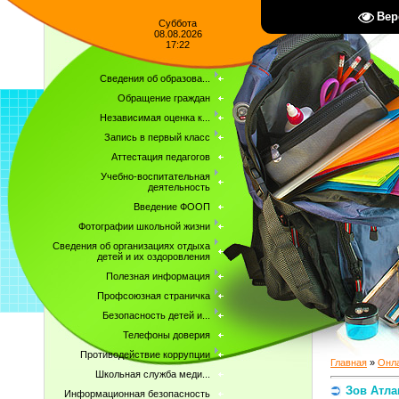
Вер
Суббота
08.08.2026
17:22
Сведения об образова...
Обращение граждан
Независимая оценка к...
Запись в первый класс
Аттестация педагогов
Учебно-воспитательная
деятельность
Введение ФООП
Фотографии школьной жизни
Сведения об организациях отдыха
детей и их оздоровления
Полезная информация
Профсоюзная страничка
Безопасность детей и...
Телефоны доверия
Противодействие коррупции
Главная
»
Онла
Школьная служба меди...
Зов Атл
Информационная безопасность