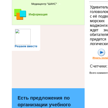
Медиацентр "ШАНС"
Удивител
головоло
Информация
с её подв
морских
маджонги
ждет з
обитателя
придется
логически
Решаем вместе
Играть онла
Счетчики
:
Всего коммент
Есть предложения по
организации учебного