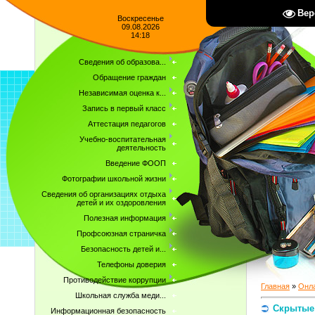
Вер
Воскресенье
09.08.2026
14:18
Сведения об образова...
Обращение граждан
Независимая оценка к...
Запись в первый класс
Аттестация педагогов
Учебно-воспитательная
деятельность
Введение ФООП
Фотографии школьной жизни
Сведения об организациях отдыха
детей и их оздоровления
Полезная информация
Профсоюзная страничка
Безопасность детей и...
Телефоны доверия
Противодействие коррупции
Главная
»
Онла
Школьная служба меди...
Скрытые 
Информационная безопасность