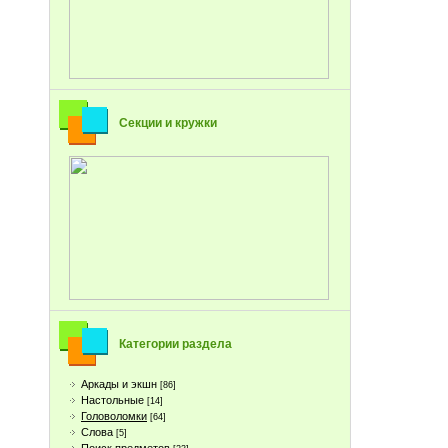
Секции и кружки
Категории раздела
Аркады и экшн
[86]
Настольные
[14]
Головоломки
[64]
Слова
[5]