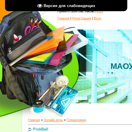
Версия для слабовидящих
Приветствую Вас
Гость
|
RSS
Главная
|
Регистрация
|
Вход
МАОУ
Главная
»
Онлайн игры
»
Головоломки
PinkBall