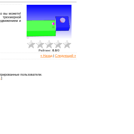
ко вы можете!
 трехмерной
редвижением и
Рейтинг
:
0.0
/
0
« Назад
|
Следующий »
трированные пользователи.
д
]