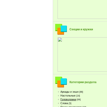
Секции и кружки
Категории раздела
Аркады и экшн
[86]
Настольные
[14]
Головоломки
[64]
Слова
[5]