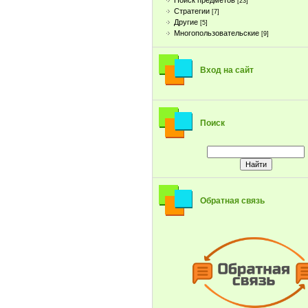
Поиск предметов
[23]
Стратегии
[7]
Другие
[5]
Многопользовательские
[9]
Вход на сайт
Поиск
Обратная связь