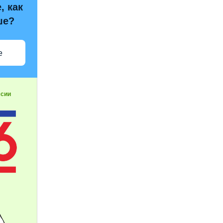
, как
ше?
е
ссии