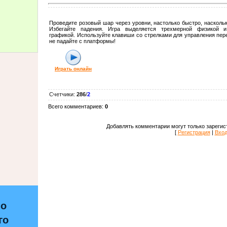
Проведите розовый шар через уровни, настолько быстро, насколь
Избегайте падения. Игра выделяется трехмерной физикой и
графикой. Используйте клавиши со стрелками для управления пе
не падайте с платформы!
Играть онлайн
Счетчики
:
286
/
2
Всего комментариев
:
0
Добавлять комментарии могут только зарегис
[
Регистрация
|
Вхо
по
го