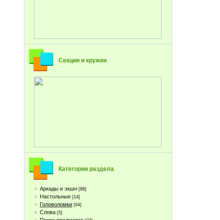
Секции и кружки
Категории раздела
Аркады и экшн
[86]
Настольные
[14]
Головоломки
[64]
Слова
[5]