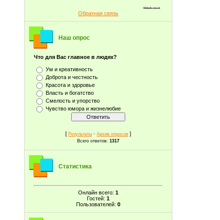
Обратная связь
Наш опрос
Что для Вас главное в людях?
Ум и креативность
Доброта и честность
Красота и здоровье
Власть и богатство
Смелость и упорство
Чувство юмора и жизнелюбие
[
·
]
Результаты
Архив опросов
Всего ответов:
1317
Статистика
Онлайн всего:
1
Гостей:
1
Пользователей:
0