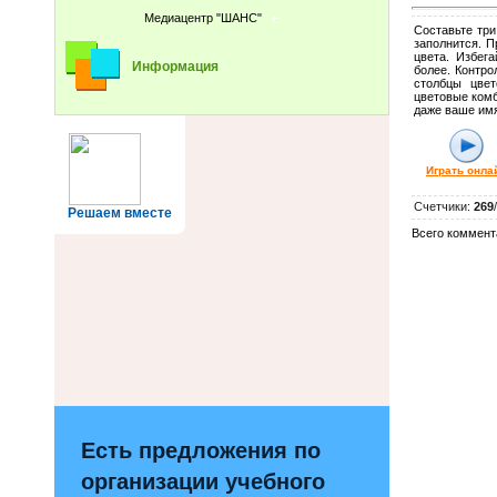
Медиацентр "ШАНС"
Составьте три
заполнится. П
цвета. Избег
Информация
более. Контро
столбцы цвет
цветовые комб
даже ваше имя
Играть онла
Счетчики
:
269
/
Решаем вместе
Всего коммент
Есть предложения по
организации учебного