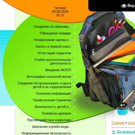
Вер
Четверг
06.08.2026
20:12
Сведения об образова...
Обращение граждан
Независимая оценка к...
Запись в первый класс
Аттестация педагогов
Учебно-воспитательная
деятельность
Введение ФООП
Фотографии школьной жизни
Сведения об организациях отдыха
детей и их оздоровления
Полезная информация
Профсоюзная страничка
Безопасность детей и...
Телефоны доверия
Противодействие коррупции
Главная
»
Онла
Школьная служба меди...
Gridshoc
Информационная безопасность