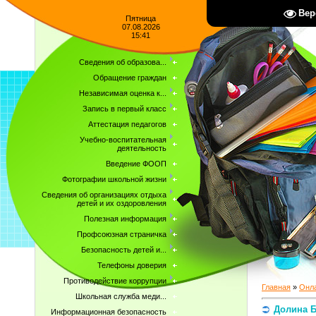
Вер
Пятница
07.08.2026
15:41
Сведения об образова...
Обращение граждан
Независимая оценка к...
Запись в первый класс
Аттестация педагогов
Учебно-воспитательная
деятельность
Введение ФООП
Фотографии школьной жизни
Сведения об организациях отдыха
детей и их оздоровления
Полезная информация
Профсоюзная страничка
Безопасность детей и...
Телефоны доверия
Противодействие коррупции
Главная
»
Онла
Школьная служба меди...
Долина Б
Информационная безопасность