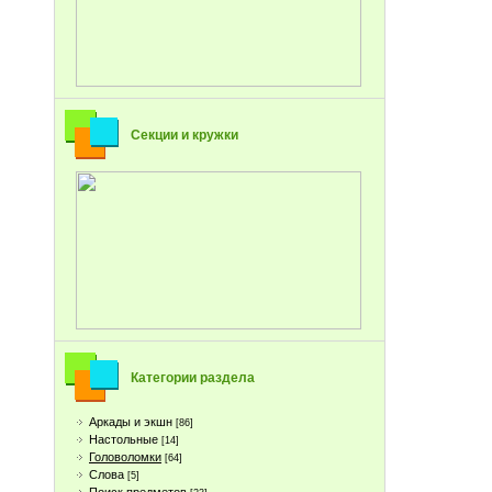
Секции и кружки
Категории раздела
Аркады и экшн
[86]
Настольные
[14]
Головоломки
[64]
Слова
[5]