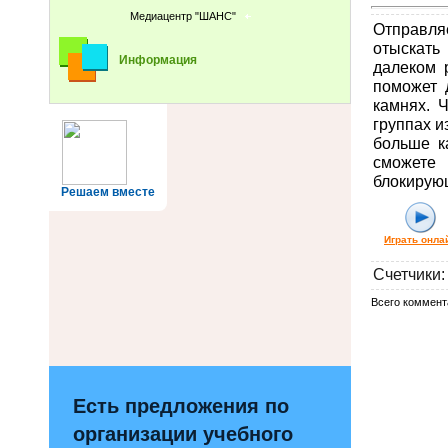
Медиацентр "ШАНС"
Отправля
отыскать
Информация
далеком 
поможет 
камнях. 
группах и
больше к
сможете
блокирую
Решаем вместе
Играть онла
Счетчики
:
Всего коммент
Есть предложения по
организации учебного