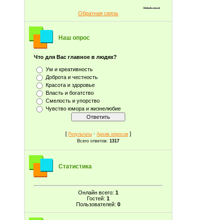
Обратная связь
Наш опрос
Что для Вас главное в людях?
Ум и креативность
Доброта и честность
Красота и здоровье
Власть и богатство
Смелость и упорство
Чувство юмора и жизнелюбие
[
·
]
Результаты
Архив опросов
Всего ответов:
1317
Статистика
Онлайн всего:
1
Гостей:
1
Пользователей:
0