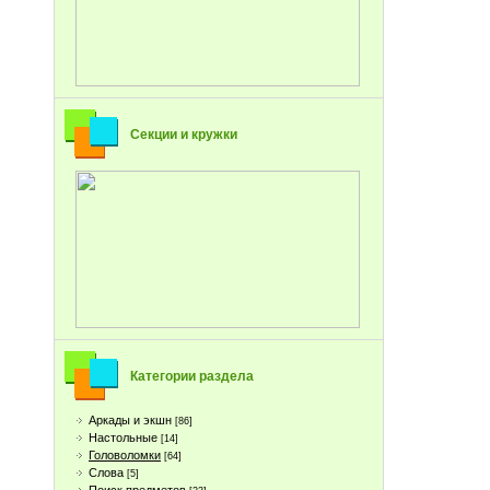
Секции и кружки
Категории раздела
Аркады и экшн
[86]
Настольные
[14]
Головоломки
[64]
Слова
[5]