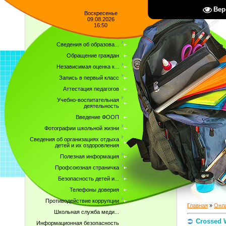
Вер
Воскресенье
09.08.2026
16:50
Сведения об образова...
Обращение граждан
Независимая оценка к...
Запись в первый класс
Аттестация педагогов
Учебно-воспитательная
деятельность
Введение ФООП
Фотографии школьной жизни
Сведения об организациях отдыха
детей и их оздоровления
Полезная информация
Профсоюзная страничка
Безопасность детей и...
Телефоны доверия
Противодействие коррупции
Главная
»
Онла
Школьная служба меди...
Crossed 
Информационная безопасность