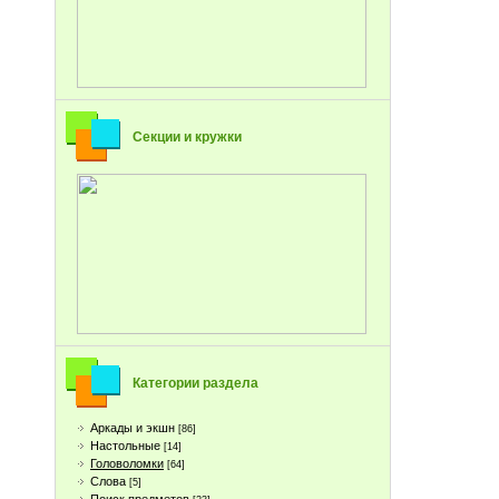
Секции и кружки
Категории раздела
Аркады и экшн
[86]
Настольные
[14]
Головоломки
[64]
Слова
[5]