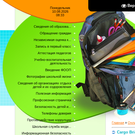
Вер
Понедельник
10.08.2026
08:33
Сведения об образова...
Обращение граждан
Независимая оценка к...
Запись в первый класс
Аттестация педагогов
Учебно-воспитательная
деятельность
Введение ФООП
Фотографии школьной жизни
Сведения об организациях отдыха
детей и их оздоровления
Полезная информация
Профсоюзная страничка
Безопасность детей и...
Телефоны доверия
Противодействие коррупции
Главная
»
Онла
Школьная служба меди...
Cargo Br
Информационная безопасность