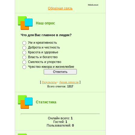
Обратная связь
Наш опрос
Что для Вас главное в людях?
Ум и креативность
Доброта и честность
Красота и здоровье
Власть и богатство
Смелость и упорство
Чувство юмора и жизнелюбие
[
·
]
Результаты
Архив опросов
Всего ответов:
1317
Статистика
Онлайн всего:
1
Гостей:
1
Пользователей:
0