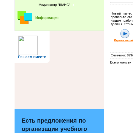
Медиацентр "ШАНС"
Новый качес
проверьте его
Информация
нашим рабоч
долины. Стань
Играть онла
Счетчики
:
699
/
Решаем вместе
Всего коммент
Есть предложения по
организации учебного