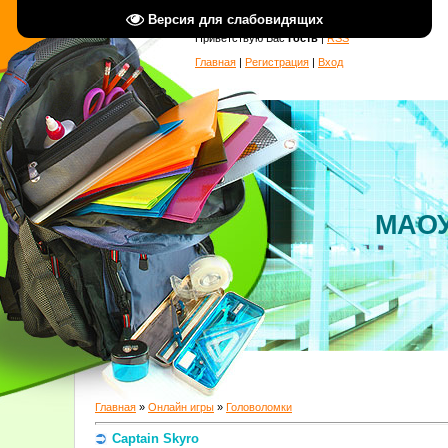
Версия для слабовидящих
Приветствую Вас
Гость
|
RSS
Главная
|
Регистрация
|
Вход
МАОУ
Главная
»
Онлайн игры
»
Головоломки
Captain Skyro