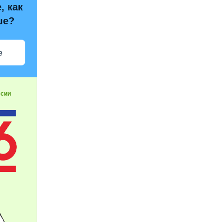
, как
ше?
е
ссии