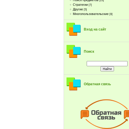
Поиск предметов
[23]
Стратегии
[7]
Другие
[5]
Многопользовательские
[9]
Вход на сайт
Поиск
Обратная связь