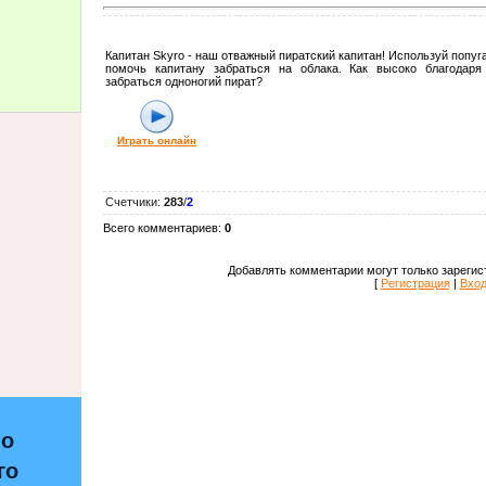
Капитан Skyro - наш отважный пиратский капитан! Используй попугая
помочь капитану забраться на облака. Как высоко благодар
забраться одноногий пират?
Играть онлайн
Счетчики
:
283
/
2
Всего комментариев
:
0
Добавлять комментарии могут только зарегис
[
Регистрация
|
Вхо
по
го