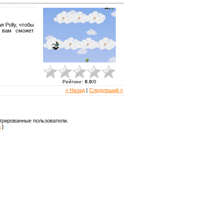
 Polly, чтобы
я вам сможет
Рейтинг
:
0.0
/
0
« Назад
|
Следующий »
трированные пользователи.
д
]