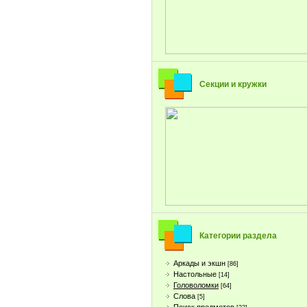
Секции и кружки
Категории раздела
Аркады и экшн
[86]
Настольные
[14]
Головоломки
[64]
Слова
[5]