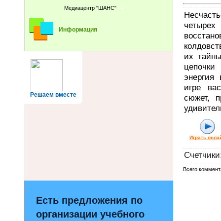
Медиацентр "ШАНС"
Несчаст
четыре
Информация
восстано
колдовст
их тайны
цепочки
энергия 
игре ва
Решаем вместе
сюжет, п
удивител
Играть онла
Счетчики
Всего коммент
Есть предложения по
организации учебного