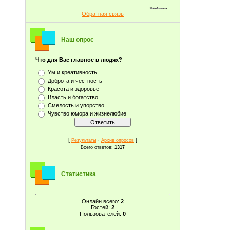
Обратная связь
Наш опрос
Что для Вас главное в людях?
Ум и креативность
Доброта и честность
Красота и здоровье
Власть и богатство
Смелость и упорство
Чувство юмора и жизнелюбие
[
·
]
Результаты
Архив опросов
Всего ответов:
1317
Статистика
Онлайн всего:
2
Гостей:
2
Пользователей:
0