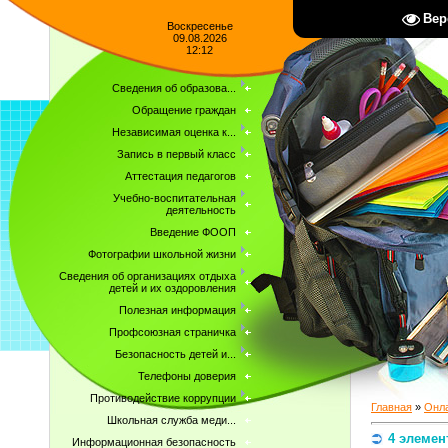
Вер
Воскресенье
09.08.2026
12:12
Сведения об образова...
Обращение граждан
Независимая оценка к...
Запись в первый класс
Аттестация педагогов
Учебно-воспитательная
деятельность
Введение ФООП
Фотографии школьной жизни
Сведения об организациях отдыха
детей и их оздоровления
Полезная информация
Профсоюзная страничка
Безопасность детей и...
Телефоны доверия
Противодействие коррупции
Главная
»
Онла
Школьная служба меди...
4 элемен
Информационная безопасность