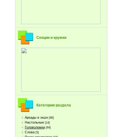
Секции и кружки
Категории раздела
Аркады и экшн
[86]
Настольные
[14]
Головоломки
[64]
Слова
[5]