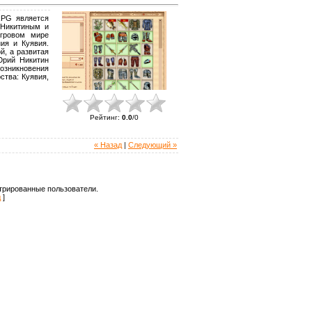
RPG является
 Никитиным и
игровом мире
ия и Куявия.
й, а развитая
Юрий Никитин
озникновения
ства: Куявия,
Рейтинг
:
0.0
/
0
« Назад
|
Следующий »
трированные пользователи.
д
]