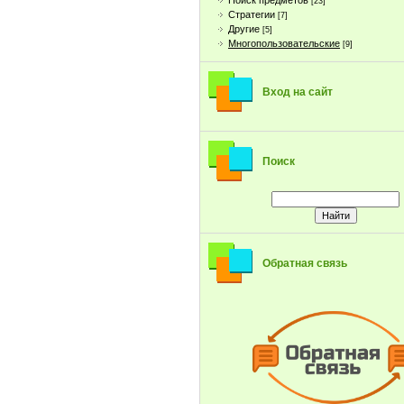
Поиск предметов
[23]
Стратегии
[7]
Другие
[5]
Многопользовательские
[9]
Вход на сайт
Поиск
Обратная связь