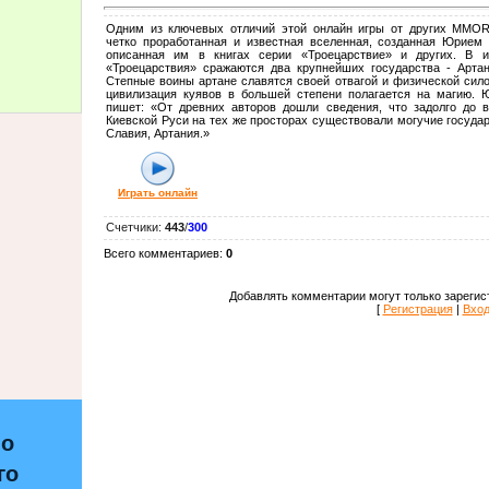
Одним из ключевых отличий этой онлайн игры от других MMO
четко проработанная и известная вселенная, созданная Юрием
описанная им в книгах серии «Троецарствие» и других. В 
«Троецарствия» сражаются два крупнейших государства - Артан
Степные воины артане славятся своей отвагой и физической сило
цивилизация куявов в большей степени полагается на магию. 
пишет: «От древних авторов дошли сведения, что задолго до в
Киевской Руси на тех же просторах существовали могучие государ
Славия, Артания.»
Играть онлайн
Счетчики
:
443
/
300
Всего комментариев
:
0
Добавлять комментарии могут только зарегис
[
Регистрация
|
Вхо
по
го