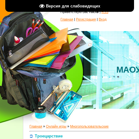
Версия для слабовидящих
Приветствую Вас
Гость
|
RSS
Главная
|
Регистрация
|
Вход
МАОУ
Главная
»
Онлайн игры
»
Многопользовательские
Троецарствие