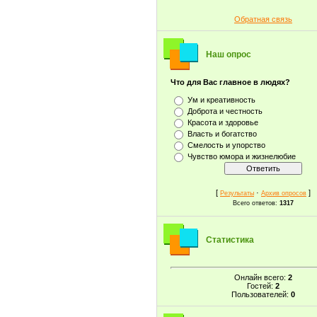
Обратная связь
Наш опрос
Что для Вас главное в людях?
Ум и креативность
Доброта и честность
Красота и здоровье
Власть и богатство
Смелость и упорство
Чувство юмора и жизнелюбие
[
·
]
Результаты
Архив опросов
Всего ответов:
1317
Статистика
Онлайн всего:
2
Гостей:
2
Пользователей:
0