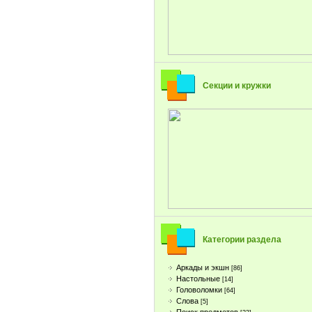
Секции и кружки
Категории раздела
Аркады и экшн
[86]
Настольные
[14]
Головоломки
[64]
Слова
[5]