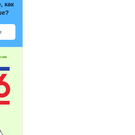
, как
ше?
е
ссии