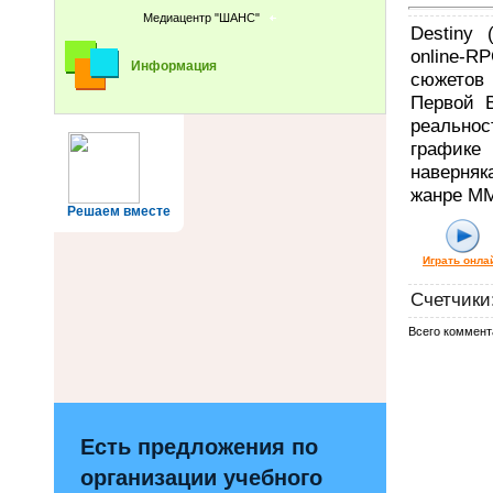
Медиацентр "ШАНС"
Destiny 
online-
Информация
сюжетов 
Первой В
реально
графике
наверняк
жанре M
Решаем вместе
Играть онла
Счетчики
Всего коммент
Есть предложения по
организации учебного