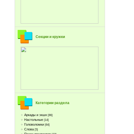
Секции и кружки
Категории раздела
Аркады и экшн
[86]
Настольные
[14]
Головоломки
[64]
Слова
[5]