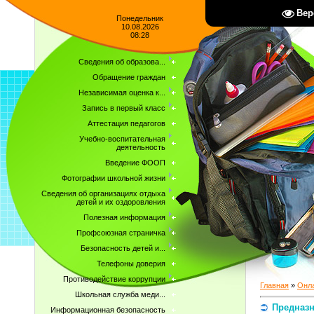
Вер
Понедельник
10.08.2026
08:28
Сведения об образова...
Обращение граждан
Независимая оценка к...
Запись в первый класс
Аттестация педагогов
Учебно-воспитательная
деятельность
Введение ФООП
Фотографии школьной жизни
Сведения об организациях отдыха
детей и их оздоровления
Полезная информация
Профсоюзная страничка
Безопасность детей и...
Телефоны доверия
Противодействие коррупции
Главная
»
Онла
Школьная служба меди...
Предназ
Информационная безопасность