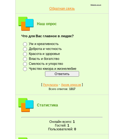
Обратная связь
Наш опрос
Что для Вас главное в людях?
Ум и креативность
Доброта и честность
Красота и здоровье
Власть и богатство
Смелость и упорство
Чувство юмора и жизнелюбие
[
·
]
Результаты
Архив опросов
Всего ответов:
1317
Статистика
Онлайн всего:
1
Гостей:
1
Пользователей:
0