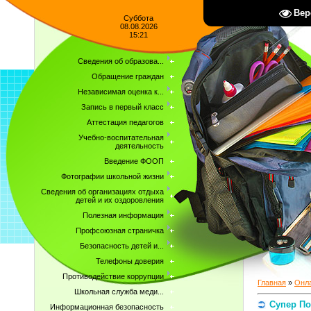
Вер
Суббота
08.08.2026
15:21
Сведения об образова...
Обращение граждан
Независимая оценка к...
Запись в первый класс
Аттестация педагогов
Учебно-воспитательная
деятельность
Введение ФООП
Фотографии школьной жизни
Сведения об организациях отдыха
детей и их оздоровления
Полезная информация
Профсоюзная страничка
Безопасность детей и...
Телефоны доверия
Противодействие коррупции
Главная
»
Онла
Школьная служба меди...
Супер По
Информационная безопасность