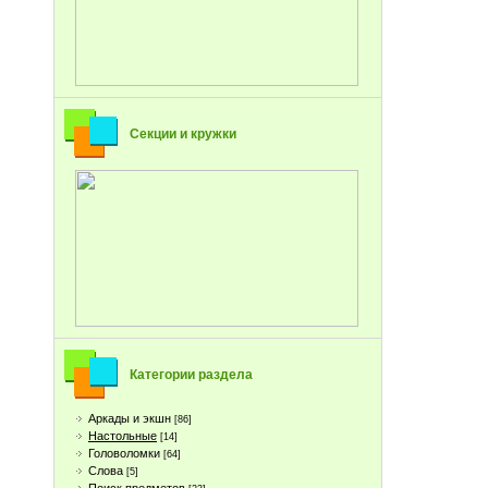
Секции и кружки
Категории раздела
Аркады и экшн
[86]
Настольные
[14]
Головоломки
[64]
Слова
[5]