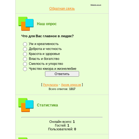
Обратная связь
Наш опрос
Что для Вас главное в людях?
Ум и креативность
Доброта и честность
Красота и здоровье
Власть и богатство
Смелость и упорство
Чувство юмора и жизнелюбие
[
·
]
Результаты
Архив опросов
Всего ответов:
1317
Статистика
Онлайн всего:
1
Гостей:
1
Пользователей:
0