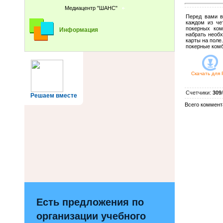
Медиацентр "ШАНС"
Перед вами в
каждом из че
покерных ком
Информация
набрать необх
карты на поле
покерные ком
Скачать для
Счетчики
:
309
/
Решаем вместе
Всего коммент
Есть предложения по
организации учебного