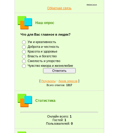
Обратная связь
Наш опрос
Что для Вас главное в людях?
Ум и креативность
Доброта и честность
Красота и здоровье
Власть и богатство
Смелость и упорство
Чувство юмора и жизнелюбие
[
·
]
Результаты
Архив опросов
Всего ответов:
1317
Статистика
Онлайн всего:
1
Гостей:
1
Пользователей:
0