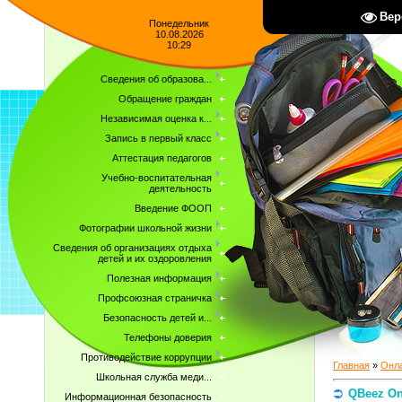
Вер
Понедельник
10.08.2026
10:29
Сведения об образова...
Обращение граждан
Независимая оценка к...
Запись в первый класс
Аттестация педагогов
Учебно-воспитательная
деятельность
Введение ФООП
Фотографии школьной жизни
Сведения об организациях отдыха
детей и их оздоровления
Полезная информация
Профсоюзная страничка
Безопасность детей и...
Телефоны доверия
Противодействие коррупции
Главная
»
Онла
Школьная служба меди...
QBeez On
Информационная безопасность