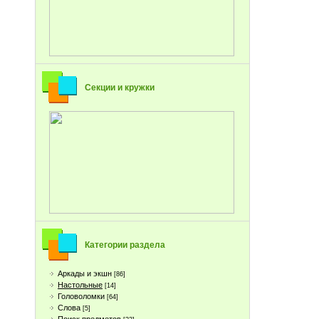
Секции и кружки
Категории раздела
Аркады и экшн
[86]
Настольные
[14]
Головоломки
[64]
Слова
[5]