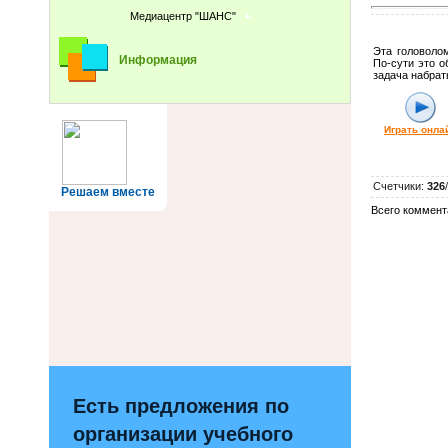
Медиацентр "ШАНС"
Эта головолом
Информация
По-сути это о
задача набрат
Играть онла
Счетчики
:
326
/
Решаем вместе
Всего коммент
Есть предложения по
организации учебного