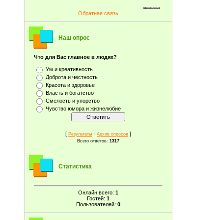
Обратная связь
Наш опрос
Что для Вас главное в людях?
Ум и креативность
Доброта и честность
Красота и здоровье
Власть и богатство
Смелость и упорство
Чувство юмора и жизнелюбие
[
·
]
Результаты
Архив опросов
Всего ответов:
1317
Статистика
Онлайн всего:
1
Гостей:
1
Пользователей:
0