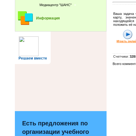
Медиацентр "ШАНС"
Ваша задача 
карту, знач
Информация
находящейся 
положить её н
Играть онла
Счетчики
:
328
/
Решаем вместе
Всего коммент
Есть предложения по
организации учебного