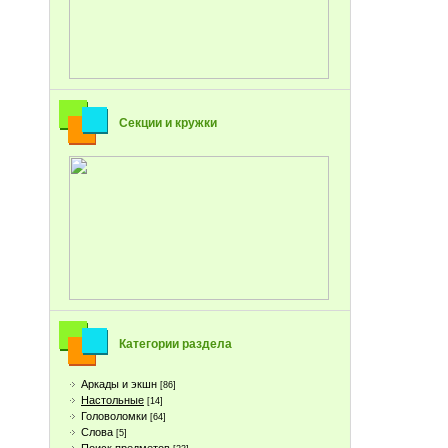
Секции и кружки
Категории раздела
Аркады и экшн
[86]
Настольные
[14]
Головоломки
[64]
Слова
[5]