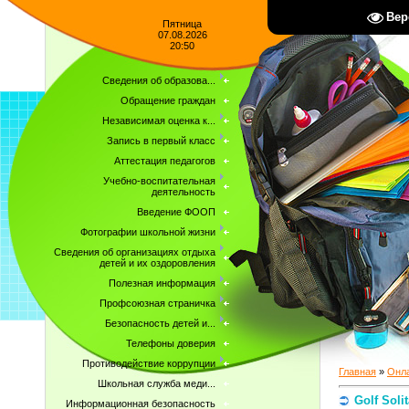
Вер
Пятница
07.08.2026
20:50
Сведения об образова...
Обращение граждан
Независимая оценка к...
Запись в первый класс
Аттестация педагогов
Учебно-воспитательная
деятельность
Введение ФООП
Фотографии школьной жизни
Сведения об организациях отдыха
детей и их оздоровления
Полезная информация
Профсоюзная страничка
Безопасность детей и...
Телефоны доверия
Противодействие коррупции
Главная
»
Онла
Школьная служба меди...
Golf Solit
Информационная безопасность