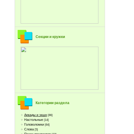
Секции и кружки
Категории раздела
Аркады и экшн
[86]
Настольные
[14]
Головоломки
[64]
Слова
[5]