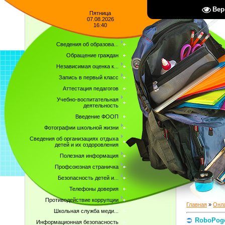
Вер
Пятница
07.08.2026
16:40
Сведения об образова...
Обращение граждан
Независимая оценка к...
Запись в первый класс
Аттестация педагогов
Учебно-воспитательная
деятельность
Введение ФООП
Фотографии школьной жизни
Сведения об организациях отдыха
детей и их оздоровления
Полезная информация
Профсоюзная страничка
Безопасность детей и...
Телефоны доверия
Противодействие коррупции
Главная
»
Онла
Школьная служба меди...
RoboPog
Информационная безопасность