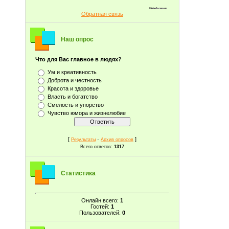
Обратная связь
Наш опрос
Что для Вас главное в людях?
Ум и креативность
Доброта и честность
Красота и здоровье
Власть и богатство
Смелость и упорство
Чувство юмора и жизнелюбие
[
·
]
Результаты
Архив опросов
Всего ответов:
1317
Статистика
Онлайн всего:
1
Гостей:
1
Пользователей:
0