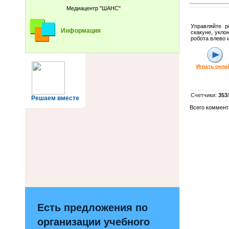
Медиацентр "ШАНС"
Управляйте р
Информация
скакуне, укло
робота влево 
Играть онла
Счетчики
:
353
/
Решаем вместе
Всего коммент
Есть предложения по
организации учебного