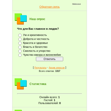
Обратная связь
Наш опрос
Что для Вас главное в людях?
Ум и креативность
Доброта и честность
Красота и здоровье
Власть и богатство
Смелость и упорство
Чувство юмора и жизнелюбие
[
·
]
Результаты
Архив опросов
Всего ответов:
1317
Статистика
Онлайн всего:
1
Гостей:
1
Пользователей:
0