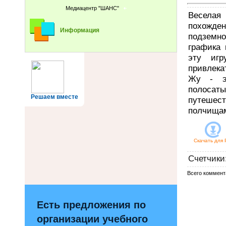
Медиацентр "ШАНС"
Веселая
похожд
Информация
подземно
графика 
эту игр
привлека
Жу - эт
полосат
Решаем вместе
путешест
полчищам
Скачать для
Счетчики
Всего коммент
Есть предложения по
организации учебного