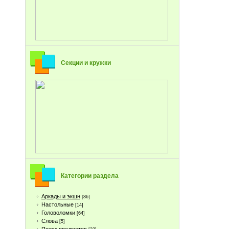
Секции и кружки
Категории раздела
Аркады и экшн
[86]
Настольные
[14]
Головоломки
[64]
Слова
[5]