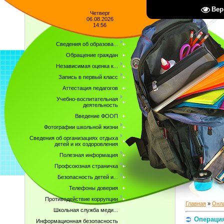
Вер
Четверг
06.08.2026
14:56
Сведения об образова...
Обращение граждан
Независимая оценка к...
Запись в первый класс
Аттестация педагогов
Учебно-воспитательная
деятельность
Введение ФООП
Фотографии школьной жизни
Сведения об организациях отдыха
детей и их оздоровления
Полезная информация
Профсоюзная страничка
Безопасность детей и...
Телефоны доверия
Противодействие коррупции
Главная
»
Онла
Школьная служба меди...
Операци
Информационная безопасность