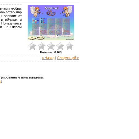
релами любви.
оличество пар
ы зависит от
 в облаках и
 Пользуйтесь
и 1-2-3 чтобы
Рейтинг
:
0.0
/
0
« Назад
|
Следующий »
трированные пользователи.
д
]