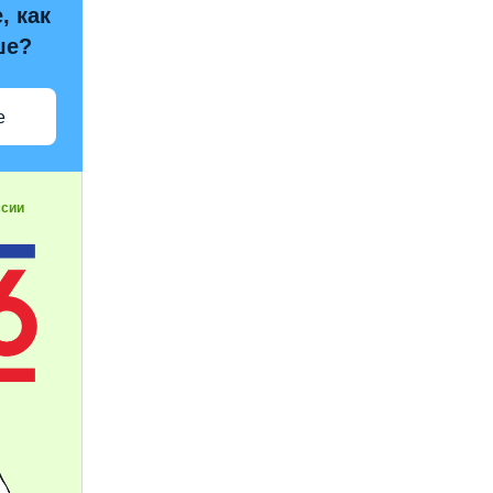
, как
ше?
е
ссии