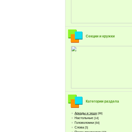
Секции и кружки
Категории раздела
Аркады и экшн
[86]
Настольные
[14]
Головоломки
[64]
Слова
[5]