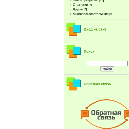
Поиск предметов
[23]
Стратегии
[7]
Другие
[5]
Многопользовательские
[9]
Вход на сайт
Поиск
Обратная связь