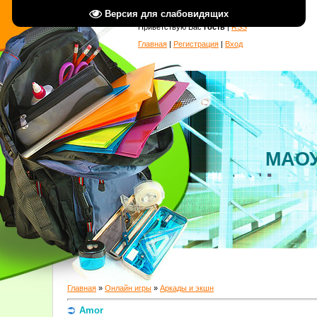
Версия для слабовидящих
Приветствую Вас
Гость
|
RSS
Главная
|
Регистрация
|
Вход
МАОУ
Главная
»
Онлайн игры
»
Аркады и экшн
Amor