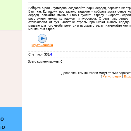
Войдите в роль Купидона, создавайте пары сердец, поражая их ст
Вам, как Купидону, поставлено задание - собрать достаточное к
сердец. Кликайте мышью чтобы пустить стрелу. Скорость стрел
расстояния между купидоном и курсором. Стрелы застревают
отскакивают от туч. Золотые стрелы проникают сквозь сердца.
мышью для того чтобы целится и пускать стрелы, нажимайте кнопк
менять тип стрел.
Играть онлайн
Счетчики
:
335
/
6
Всего комментариев
:
0
Добавлять комментарии могут только зарегис
[
Регистрация
|
Вхо
по
го