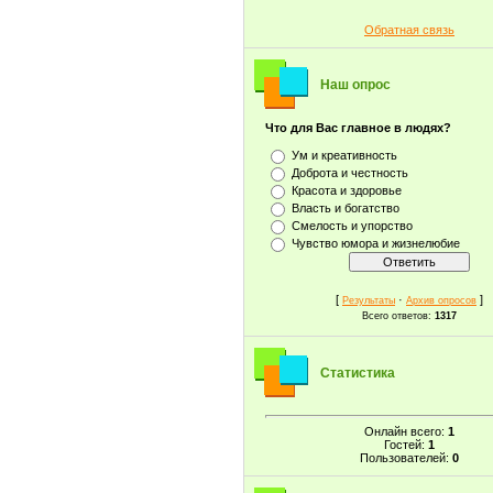
Обратная связь
Наш опрос
Что для Вас главное в людях?
Ум и креативность
Доброта и честность
Красота и здоровье
Власть и богатство
Смелость и упорство
Чувство юмора и жизнелюбие
[
·
]
Результаты
Архив опросов
Всего ответов:
1317
Статистика
Онлайн всего:
1
Гостей:
1
Пользователей:
0