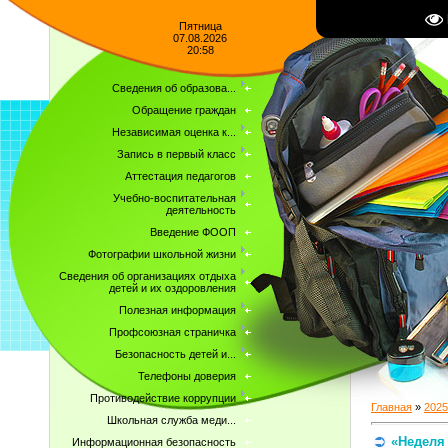
Пятница
07.08.2026
20:58
Сведения об образова...
Обращение граждан
Независимая оценка к...
Запись в первый класс
Аттестация педагогов
Учебно-воспитательная
деятельность
Введение ФООП
Фотографии школьной жизни
Сведения об организациях отдыха
детей и их оздоровления
Полезная информация
Профсоюзная страничка
Безопасность детей и...
Телефоны доверия
Противодействие коррупции
Главная
»
2025
Школьная служба меди...
«Неделя
Информационная безопасность