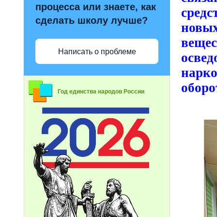
процесса или знаете, как
сред
сделать школу лучше?
новы
вещ
Написать о проблеме
осве
нарко
оборо
Год единства народов России