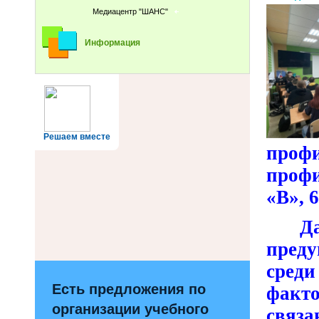
Медиацентр "ШАНС"
Информация
Решаем вместе
проф
профи
«В», 6
Д
пред
среди
Есть предложения по
факто
организации учебного
связа