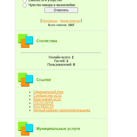
Чувство юмора и жизнелюбие
[
·
]
Результаты
Архив опросов
Всего ответов:
1317
Статистика
Онлайн всего:
1
Гостей:
1
Пользователей:
0
Ссылки
Официальный блог
Сообщество uCoz
База знаний uCoz
ГОСУСЛУГИ
РОСРЕЕСТР
Личный кабинет налогоплательщика
Муниципальные услуги