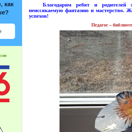
, как
Благодарим ребят и родителей за
неиссякаемую фантазию и мастерство. Ж
ше?
успехов!
Педагог – библиот
е
ссии