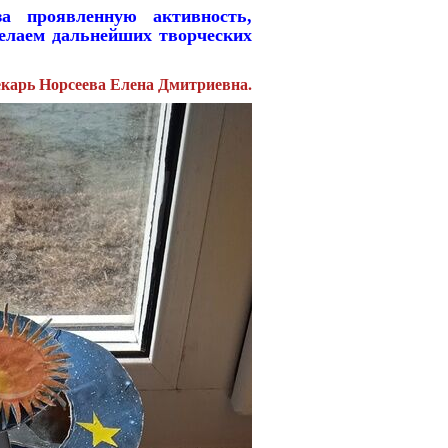
 проявленную активность,
елаем дальнейших творческих
екарь Норсеева Елена Дмитриевна.