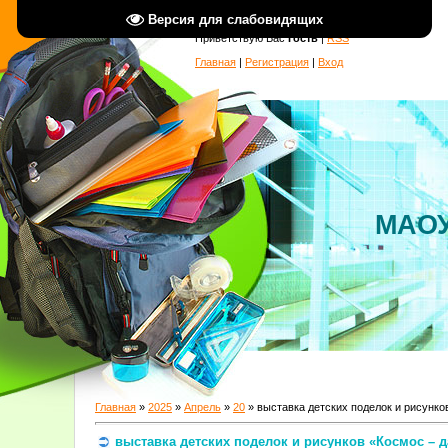
Версия для слабовидящих
Приветствую Вас
Гость
|
RSS
Главная
|
Регистрация
|
Вход
МАОУ
Главная
»
2025
»
Апрель
»
20
» выставка детских поделок и рисунко
выставка детских поделок и рисунков «Космос – д