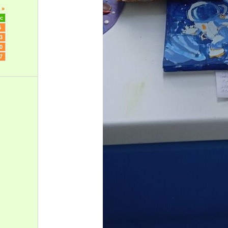
»
с
6
3
0
7