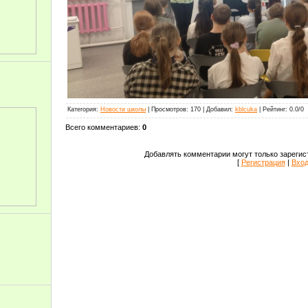
Категория
:
Новости школы
|
Просмотров
:
170
|
Добавил
:
kblcuka
|
Рейтинг
:
0.0
/
0
Всего комментариев
:
0
Добавлять комментарии могут только зарегис
[
Регистрация
|
Вхо