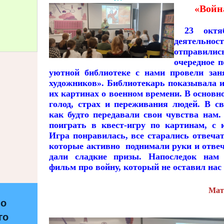
«Войн
23 октя
деятельно
отправилис
очередное п
уютной библиотеке с нами провели зан
художников». Библиотекарь показывала и
их картинах о военном времени. В основ
голод, страх и переживания людей. В с
как будто передавали свои чувства нам.
поиграть в квест-игру по картинам, с
Игра понравилась, все старались отвеч
которые активно поднимали руки и отвеч
дали сладкие призы. Напоследок нам
фильм про войну, который не оставил на
Мат
по
го