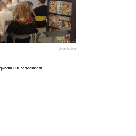
трированные пользователи.
д
]