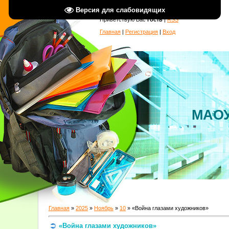
Версия для слабовидящих
Приветствую Вас
Гость
|
RSS
Главная
|
Регистрация
|
Вход
МАОУ
Главная
»
2025
»
Ноябрь
»
10
» «Война глазами художников»
«Война глазами художников»