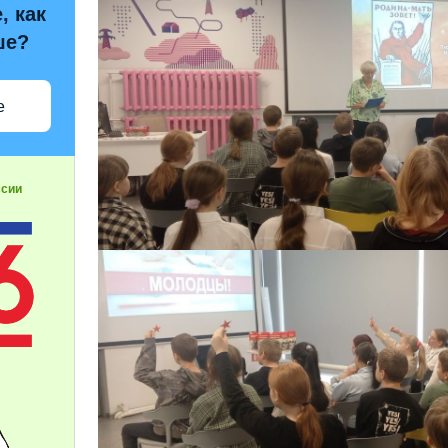
, как
ше?
е
ссии