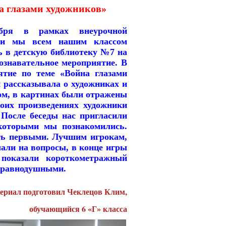
а глазами художников»
бря в рамках внеурочной
сти мы всем нашим классом
ь в детскую библиотеку №7 на
ознавательное мероприятие. В
ятие по теме «Война глазами
 рассказывала о художниках и
ном, в картинах были отражены
воих произведениях художники
 После беседы нас пригласили
 которыми мы познакомились.
ать первыми. Лучшим игрокам,
али на вопросы, в конце игры
 показали короткометражный
с равнодушными.
ериал подготовил Чеклецов Клим,
обучающийся 6 «Г» класса