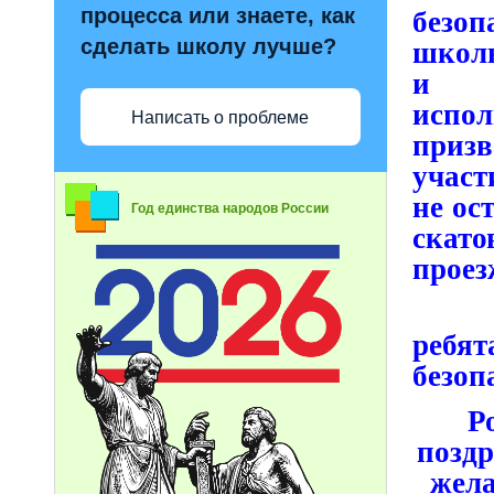
процесса или знаете, как
безо
сделать школу лучше?
школь
и д
испол
Написать о проблеме
приз
участ
не ос
Год единства народов России
скато
проез
Род
ребя
безоп
Р
поздр
жела