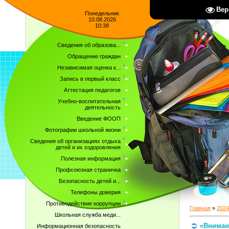
Вер
Понедельник
10.08.2026
10:38
Сведения об образова...
Обращение граждан
Независимая оценка к...
Запись в первый класс
Аттестация педагогов
Учебно-воспитательная
деятельность
Введение ФООП
Фотографии школьной жизни
Сведения об организациях отдыха
детей и их оздоровления
Полезная информация
Профсоюзная страничка
Безопасность детей и...
Телефоны доверия
Противодействие коррупции
Главная
»
2024
Школьная служба меди...
«Вниман
Информационная безопасность