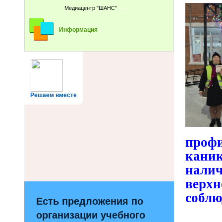
Медиацентр "ШАНС"
Информация
Решаем вместе
проф
каник
нали
верх
соблю
Есть предложения по
организации учебного
В хо