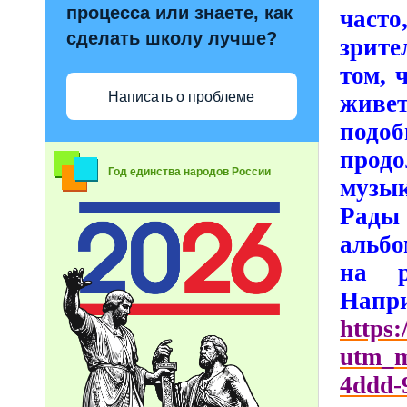
процесса или знаете, как
часто
сделать школу лучше?
зрите
том, 
Написать о проблеме
живе
подо
прод
Год единства народов России
музы
Рады
альбо
на р
Нап
https
utm_m
4ddd-