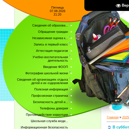
Вер
Пятница
07.08.2026
21:20
Сведения об образова...
Обращение граждан
Независимая оценка к...
Запись в первый класс
Аттестация педагогов
Учебно-воспитательная
деятельность
Введение ФООП
Фотографии школьной жизни
Сведения об организациях отдыха
детей и их оздоровления
Полезная информация
Профсоюзная страничка
Безопасность детей и...
Телефоны доверия
Противодействие коррупции
Главная
»
2025
Школьная служба меди...
В суббот
Информационная безопасность