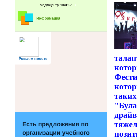
Медиацентр "ШАНС"
Информация
тала
Решаем вместе
кото
Фест
кото
таки
"Бул
драйв
тяже
Есть предложения по
организации учебного
пози