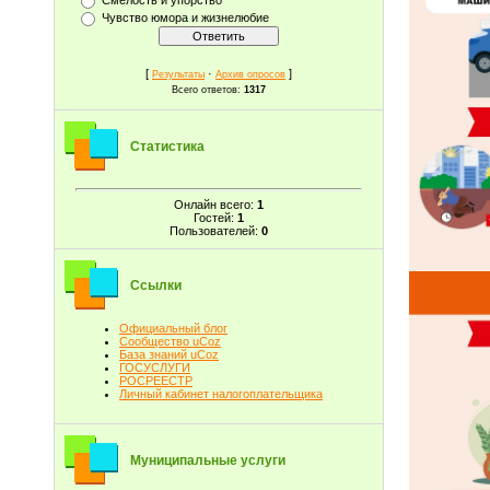
Чувство юмора и жизнелюбие
[
·
]
Результаты
Архив опросов
Всего ответов:
1317
Статистика
Онлайн всего:
1
Гостей:
1
Пользователей:
0
Ссылки
Официальный блог
Сообщество uCoz
База знаний uCoz
ГОСУСЛУГИ
РОСРЕЕСТР
Личный кабинет налогоплательщика
Муниципальные услуги