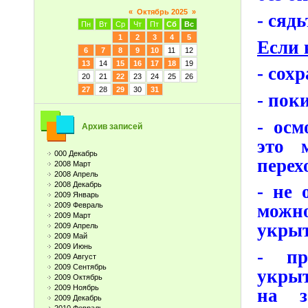
«
Октябрь 2025
»
- сяд
Пн
Вт
Ср
Чт
Пт
Сб
Вс
1
2
3
4
5
Если 
6
7
8
9
10
11
12
13
14
15
16
17
18
19
- сох
20
21
22
23
24
25
26
27
28
29
30
31
- пок
- осм
Архив записей
это 
000 Декабрь
перех
2008 Март
2008 Апрель
2008 Декабрь
- не 
2009 Январь
2009 Февраль
можн
2009 Март
укрыт
2009 Апрель
2009 Май
2009 Июнь
- пр
2009 Август
2009 Сентябрь
укрыт
2009 Октябрь
2009 Ноябрь
на з
2009 Декабрь