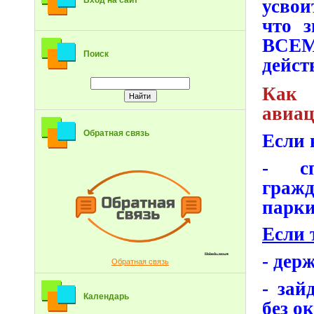
Вход на сайт
усвои
что 
ВСЕМ»
Поиск
дейст
Как 
авиац
Обратная связь
Если 
- сп
гражд
парки
Если 
- дер
Обратная связь
- зай
Календарь
без о