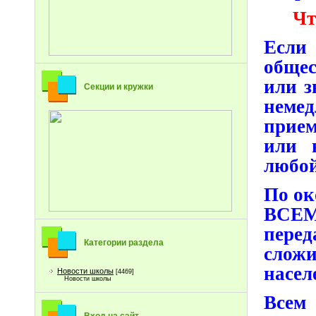
Чт
Если
общес
или 
Секции и кружки
неме
прием
или 
любой
По о
ВСЕМ»
пере
Категории раздела
сложи
насел
Новости школы
[4469]
Новости школы
Всем