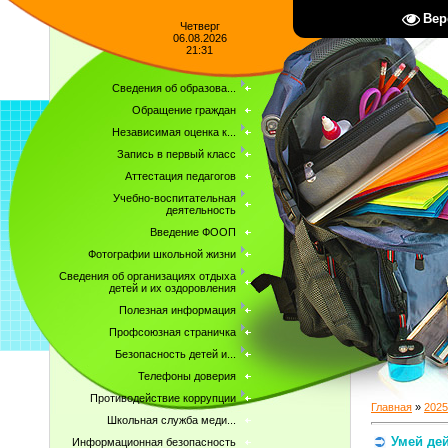
Вер
Четверг
06.08.2026
21:31
Сведения об образова...
Обращение граждан
Независимая оценка к...
Запись в первый класс
Аттестация педагогов
Учебно-воспитательная
деятельность
Введение ФООП
Фотографии школьной жизни
Сведения об организациях отдыха
детей и их оздоровления
Полезная информация
Профсоюзная страничка
Безопасность детей и...
Телефоны доверия
Противодействие коррупции
Главная
»
2025
Школьная служба меди...
Умей де
Информационная безопасность