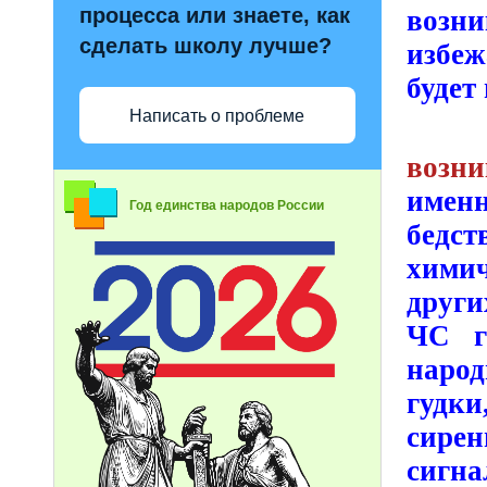
процесса или знаете, как
возн
сделать школу лучше?
избеж
будет
Написать о проблеме
возн
имен
Год единства народов России
бедс
хими
други
ЧС г
наро
гудки
сирен
сигн