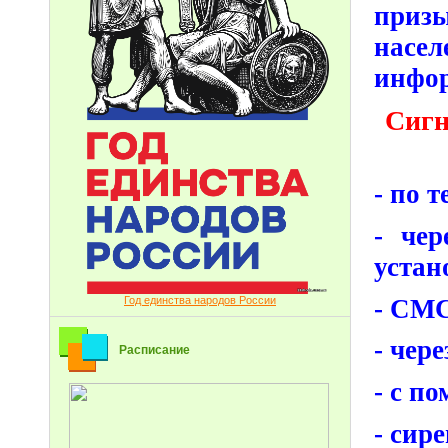
приз
насел
инфо
Сигн
- по 
- чер
устан
- СМС
Год единства народов России
- чер
Расписание
- с п
- сир