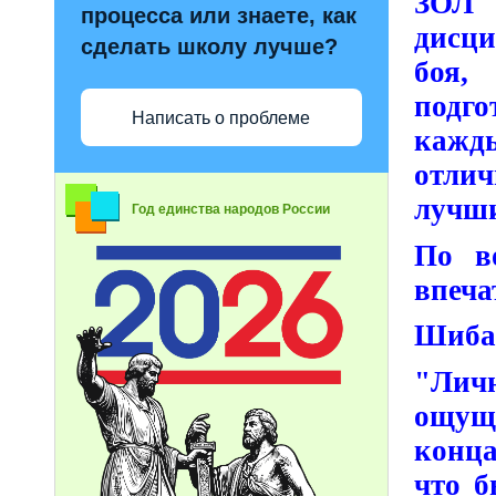
ЗОЛ "
процесса или знаете, как
дисци
сделать школу лучше?
боя,
подг
Написать о проблеме
кажд
отли
лучш
Год единства народов России
По в
впеча
Шиба
"Лич
ощуще
конца
что б