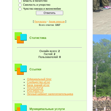
Власть и богатство
Смелость и упорство
Чувство юмора и жизнелюбие
[
·
]
Результаты
Архив опросов
Всего ответов:
1317
Статистика
Онлайн всего:
2
Гостей:
2
Пользователей:
0
Ссылки
Официальный блог
Сообщество uCoz
База знаний uCoz
ГОСУСЛУГИ
РОСРЕЕСТР
Личный кабинет налогоплательщика
Муниципальные услуги