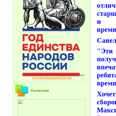
отлич
старш
и з
врем
Саве
"Эти
полу
впеча
ребят
Год единства народов России
время
Расписание
Хочет
сбор
Макс