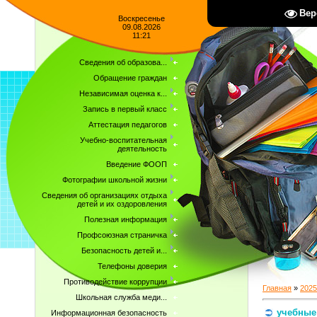
Вер
Воскресенье
09.08.2026
11:21
Сведения об образова...
Обращение граждан
Независимая оценка к...
Запись в первый класс
Аттестация педагогов
Учебно-воспитательная
деятельность
Введение ФООП
Фотографии школьной жизни
Сведения об организациях отдыха
детей и их оздоровления
Полезная информация
Профсоюзная страничка
Безопасность детей и...
Телефоны доверия
Противодействие коррупции
Главная
»
2025
Школьная служба меди...
учебные
Информационная безопасность