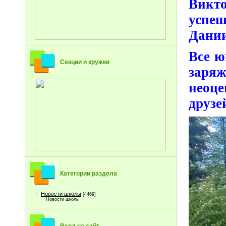
Викт
успеш
Дани
Все ю
Секции и кружки
зар
неоц
друзе
Категории раздела
Новости школы
[4469]
Новости школы