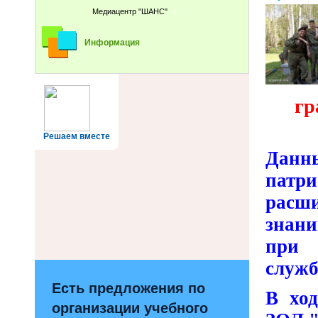
Медиацентр "ШАНС"
Информация
гр
Решаем вместе
Данны
патр
расш
знани
при 
служб
Есть предложения по
В ход
организации учебного