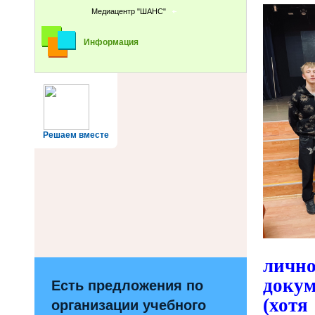
Медиацентр "ШАНС"
Информация
Решаем вместе
лично
доку
Есть предложения по
(хотя
организации учебного