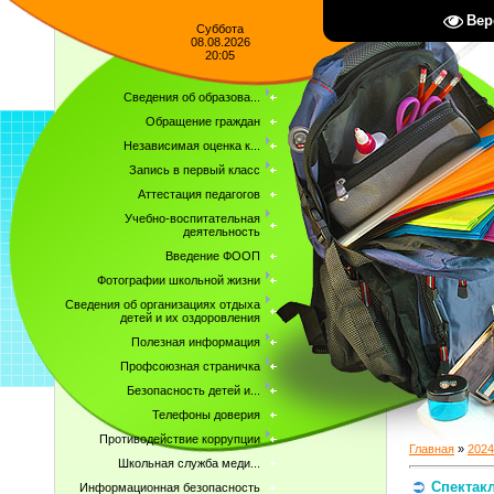
Вер
Суббота
08.08.2026
20:05
Сведения об образова...
Обращение граждан
Независимая оценка к...
Запись в первый класс
Аттестация педагогов
Учебно-воспитательная
деятельность
Введение ФООП
Фотографии школьной жизни
Сведения об организациях отдыха
детей и их оздоровления
Полезная информация
Профсоюзная страничка
Безопасность детей и...
Телефоны доверия
Противодействие коррупции
Главная
»
2024
Школьная служба меди...
Спектак
Информационная безопасность