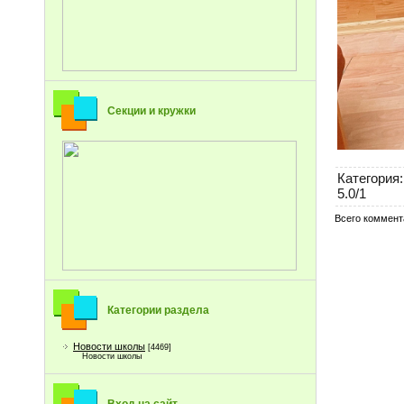
Секции и кружки
Категория
:
5.0
/
1
Всего коммент
Категории раздела
Новости школы
[4469]
Новости школы