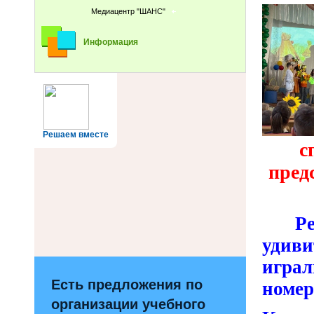
Медиацентр "ШАНС"
Информация
Решаем вместе
с
пред
Р
удиви
игра
Есть предложения по
номе
организации учебного