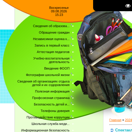
Воскресенье
09.08.2026
15:23
Сведения об образова...
Обращение граждан
Независимая оценка к...
Запись в первый класс
Аттестация педагогов
Учебно-воспитательная
деятельность
Введение ФООП
Фотографии школьной жизни
Сведения об организациях отдыха
детей и их оздоровления
Полезная информация
Профсоюзная страничка
Безопасность детей и...
Телефоны доверия
Противодействие коррупции
Главная
»
2024
Школьная служба меди...
Спектак
Информационная безопасность