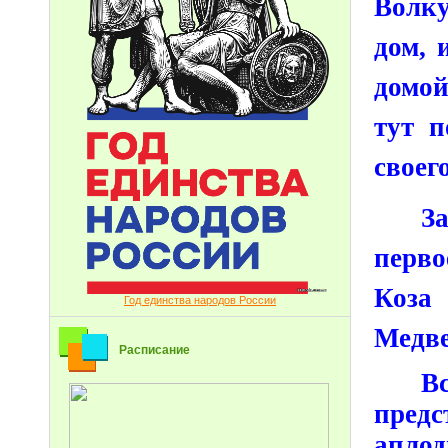
Волку
дом, 
домо
тут п
своег
З
перво
Коза
Год единства народов России
Медве
Расписание
В
предс
аплод