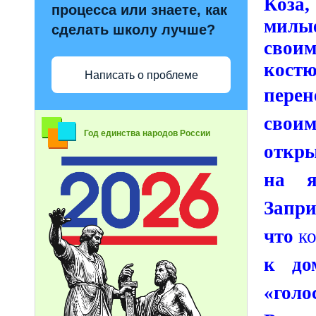
Коза,
процесса или знаете, как
милые
сделать школу лучше?
свои
костю
Написать о проблеме
пере
сво
Год единства народов России
откры
на я
Запр
что
ко
к до
«голо