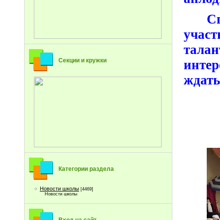
С
участ
талан
Секции и кружки
инте
ждать
Категории раздела
Новости школы
[4469]
Новости школы