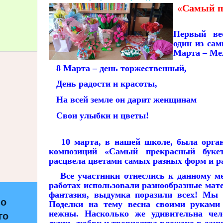
«Самый п
Первый ве
один из са
Марта – Ме
8 Марта – день торжественный,
День радости и красоты,
На всей земле он дарит женщинам
Свои улыбки и цветы!
10 марта, в нашей школе, была орган
композиций «Самый прекрасный бук
расцвела цветами самых разных форм и р
Все участники отнеслись к данному ме
работах использовали разнообразные мат
фантазия, выдумка поразили всех! Мы 
по
Поделки на тему весна своими руками 
нежны. Насколько же удивительна чело
го
души, любви и творчества вложено в дан