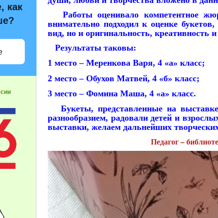
, как
Работы оценивало компетентное жюр
ше?
внимательно подходил к оценке букетов
вид, но и оригинальность, креативность 
Результаты таковы:
е
1 место – Меренкова Варя, 4 «а» класс;
2 место – Обухов Матвей, 4 «б» класс;
ссии
3 место – Фомина Маша, 4 «а» класс.
Букеты, представленные на выставке,
разнообразием, радовали детей и взрослы
выставки, желаем дальнейших творческих
Педагог – библиот