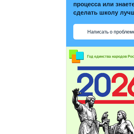
процесса или знаете
сделать школу луч
Написать о проблем
Год единства народов Ро