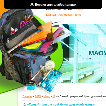
Версия для слабовидящих
Приветствую Вас
Гость
|
RSS
Главная
|
Регистрация
|
Вход
МАОУ
Главная
»
2025
»
Март
»
17
» «Самый прекрасный букет для моей 
«Самый прекрасный букет для моей мамы»