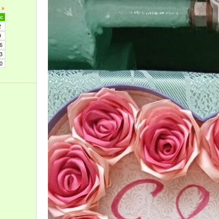
»
с
2
9
6
3
0