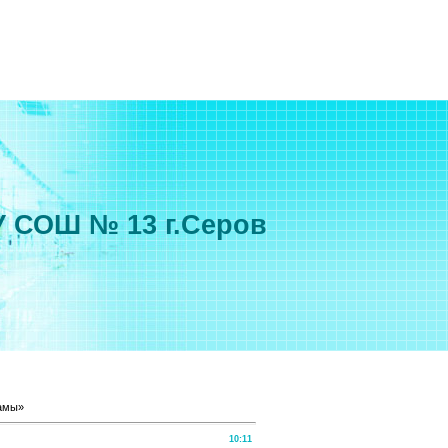
 СОШ № 13 г.Серов
мамы»
10:11