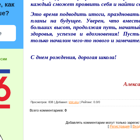
, как
каждый сможет проявить себя и найти св
ше?
Это время подводить итоги, праздноват
планы на будущее. Уверен, что вмес
больших высот, продолжая путь, начатый
е
здоровья, успехов и вдохновения! Пус
только началом чего-то нового и замечате
С днем рождения, дорогая школа!
ссии
Алекс
Просмотров
:
838
|
Добавил
:
kblcuka
|
Рейтинг
:
0.0
/
0
Всего комментариев
:
0
Добавлять комментарии могут только зарегис
[
Регистрация
|
Вхо