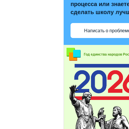
процесса или знаете
сделать школу луч
Написать о проблем
Год единства народов Ро