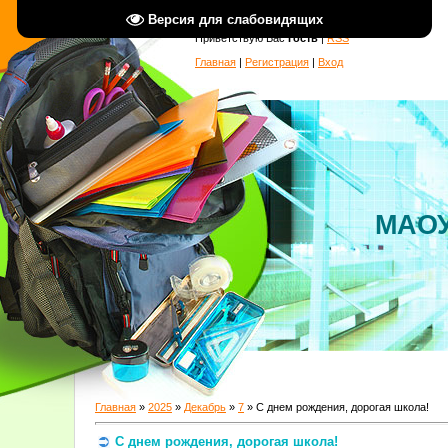
Версия для слабовидящих
Приветствую Вас
Гость
|
RSS
Главная
|
Регистрация
|
Вход
МАОУ
Главная
»
2025
»
Декабрь
»
7
» С днем рождения, дорогая школа!
С днем рождения, дорогая школа!