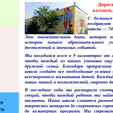
Дорог
коллеги
С большим
поздравляю
школы — 74
Это знаменательная дата, которая п
истории нашего образовательного уч
достижений и значимых событий.
Мы находимся всего в 9 километрах от г
чтобы каждый из наших учеников ощу
дружной семьи. Благодаря прекрасному
школа создаёт все необходимые условия 
всестороннего воспитания детей. Каждый
новых знаний и возможностей, уверенно дв
В последние годы мы расширили спект
секций, чтобы каждый ребенок мог найт
таланты. Наша школа славится разноо
по
творческих конкурсов до спортивных соре
го
до культурных программ. Мы стремимс