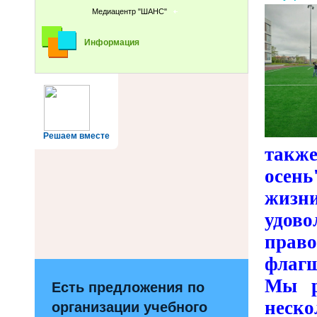
Медиацентр "ШАНС"
Информация
Решаем вместе
также
осень
жизн
удово
право
флаг
Мы р
Есть предложения по
неско
организации учебного