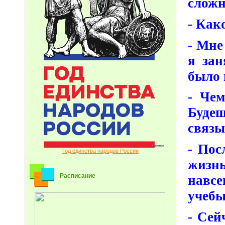
сложн
- Как
- Мне
я зан
было 
- Че
Буде
связы
- Пос
Год единства народов России
жизн
Расписание
навсе
учеб
- Сей