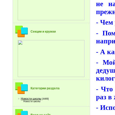
не н
прежн
- Чем
- Пом
Секции и кружки
напри
- А к
- Мо
деду
килог
- Что
Категории раздела
раз в
Новости школы
[4469]
Новости школы
- Исп