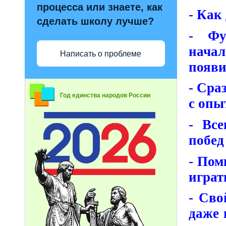
процесса или знаете, как
- Как
сделать школу лучше?
- Фу
нача
Написать о проблеме
появи
- Сра
Год единства народов России
с опы
- Все
побед
- Пом
играт
- Сво
даже 