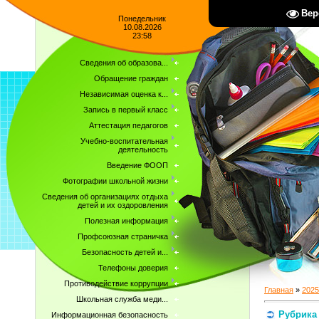
Вер
Понедельник
10.08.2026
23:58
Сведения об образова...
Обращение граждан
Независимая оценка к...
Запись в первый класс
Аттестация педагогов
Учебно-воспитательная
деятельность
Введение ФООП
Фотографии школьной жизни
Сведения об организациях отдыха
детей и их оздоровления
Полезная информация
Профсоюзная страничка
Безопасность детей и...
Телефоны доверия
Противодействие коррупции
Главная
»
2025
Школьная служба меди...
Рубрика
Информационная безопасность