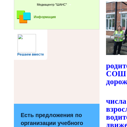
Медиацентр "ШАНС"
Информация
Решаем вместе
род
СОШ№
дорож
Учас
числа
взро
Есть предложения по
води
организации учебного
движ