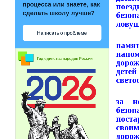
процесса или знаете, как
поез
сделать школу лучше?
безо
ловуш
Написать о проблеме
Уча
памя
напо
Год единства народов России
доро
дете
свето
Благ
за н
безо
поста
свои
дорож