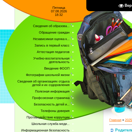
Вер
Пятница
07.08.2026
18:32
Сведения об образова...
Обращение граждан
Независимая оценка к...
Запись в первый класс
Аттестация педагогов
Учебно-воспитательная
деятельность
Введение ФООП
Фотографии школьной жизни
Сведения об организациях отдыха
детей и их оздоровления
Полезная информация
Профсоюзная страничка
Безопасность детей и...
Телефоны доверия
Противодействие коррупции
Главная
»
2025
Школьная служба меди...
Родитель
Информационная безопасность