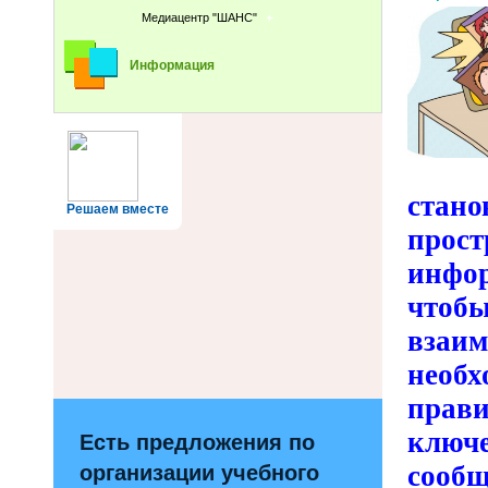
Медиацентр "ШАНС"
Информация
стано
Решаем вместе
прос
инфор
чтобы
взаи
необ
прав
ключ
Есть предложения по
сообщ
организации учебного