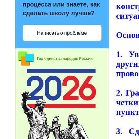
процесса или знаете, как
конст
сделать школу лучше?
ситуа
Написать о проблеме
Основ
1. У
Год единства народов России
друг
прово
2. Гр
четк
пункт
3. С