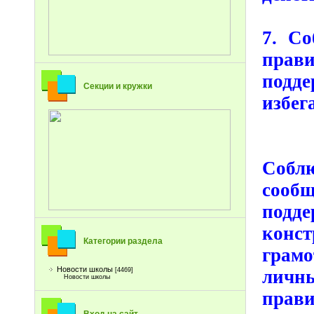
7. Со
прав
подд
Секции и кружки
избег
Собл
соо
под
конс
Категории раздела
грам
Новости школы
[4469]
личны
Новости школы
прав