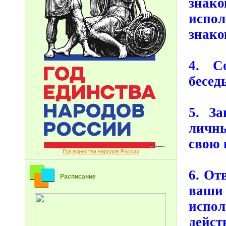
знак
испо
знако
4. С
бесед
5. З
личны
свою 
Год единства народов России
6. От
Расписание
ваши
испол
дейст