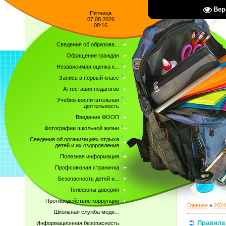
Вер
Пятница
07.08.2026
08:16
Сведения об образова...
Обращение граждан
Независимая оценка к...
Запись в первый класс
Аттестация педагогов
Учебно-воспитательная
деятельность
Введение ФООП
Фотографии школьной жизни
Сведения об организациях отдыха
детей и их оздоровления
Полезная информация
Профсоюзная страничка
Безопасность детей и...
Телефоны доверия
Противодействие коррупции
Главная
»
2024
Школьная служба меди...
Правила 
Информационная безопасность