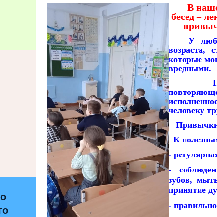
В наше
бесед – л
привычк
У люб
возраста, 
которые мог
вредными.
Привыч
повторяющ
исполненно
человеку тр
Привычки б
К полезным
- регулярна
- соблюде
зубов, мыть
принятие душ
по
- правильно
го