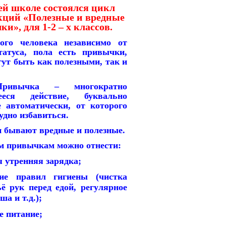
й школе состоялся цикл
екций «Полезные и вредные
и», для 1-2 – х классов.
ого человека независимо от
статуса, пола есть привычки,
ут быть как полезными, так и
ка – многократно
ееся действие, буквально
е автоматически, от которого
удно избавиться.
ывают вредные и полезные.
 привычкам можно отнести:
я утренняя зарядка;
ние правил гигиены (чистка
ё рук перед едой, регулярное
а и т.д.);
е питание;