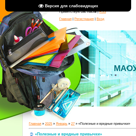
Версия для слабовидящих
Приветствую Вас
Гость
|
RSS
Главная
|
Регистрация
|
Вход
МАОУ
Главная
»
2025
»
Январь
»
27
» «Полезные и вредные привычки»
«Полезные и вредные привычки»