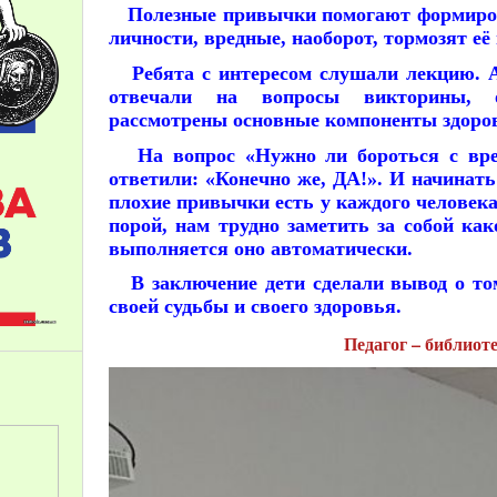
Полезные привычки помогают формиров
личности, вредные, наоборот, тормозят её
Ребята с интересом слушали лекцию. Ак
отвечали на вопросы викторины, 
рассмотрены основные компоненты здоров
На вопрос «Нужно ли бороться с вре
ответили: «Конечно же, ДА!». И начинать
плохие привычки есть у каждого человека
порой, нам трудно заметить за собой как
выполняется оно автоматически.
В заключение дети сделали вывод о том
своей судьбы и своего здоровья.
Педагог – библиот