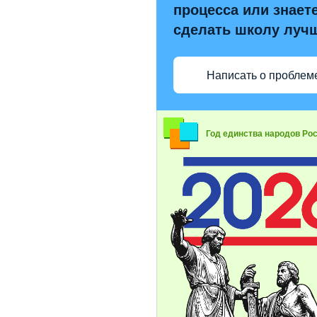
процесса или знаете
сделать школу луч
Написать о проблем
Год единства народов Ро