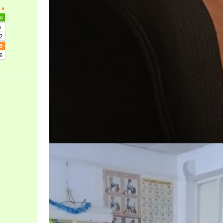
»
с
5
2
9
6