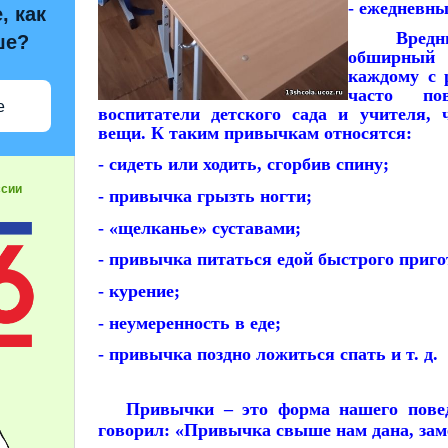
- ежедневны
, как
Вредные
ше?
обширный 
каждому с 
часто по
е
воспитатели детского сада и учителя, 
вещи. К таким привычкам относятся:
- сидеть или ходить, сгорбив спину;
ссии
- привычка грызть ногти;
- «щелканье» суставами;
- привычка питаться едой быстрого приго
- курение;
- неумеренность в еде;
- привычка поздно ложиться спать и т. д.
Привычки – это форма нашего повед
говорил: «Привычка свыше нам дана, зам