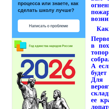
процесса или знаете, как
огнен
сделать школу лучше?
пожар
возни
Написать о проблеме
Как
Перво
в пох
Год единства народов России
топор
собра
А есл
будет
Для 
вероя
склад
ее кр
лопат