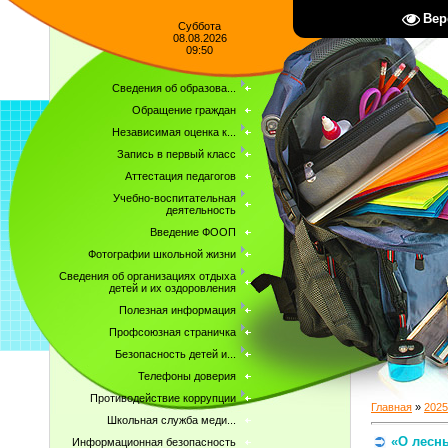
Вер
Суббота
08.08.2026
09:50
Сведения об образова...
Обращение граждан
Независимая оценка к...
Запись в первый класс
Аттестация педагогов
Учебно-воспитательная
деятельность
Введение ФООП
Фотографии школьной жизни
Сведения об организациях отдыха
детей и их оздоровления
Полезная информация
Профсоюзная страничка
Безопасность детей и...
Телефоны доверия
Противодействие коррупции
Главная
»
2025
Школьная служба меди...
«О лесн
Информационная безопасность