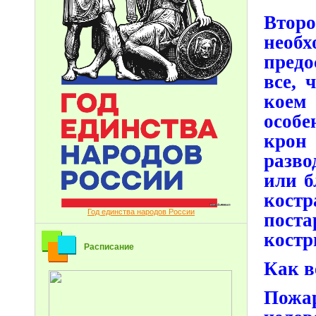
Втор
необх
предо
все, 
коем 
особе
крон 
разво
или б
костр
Год единства народов России
поста
костр
Расписание
Как в
Пожар