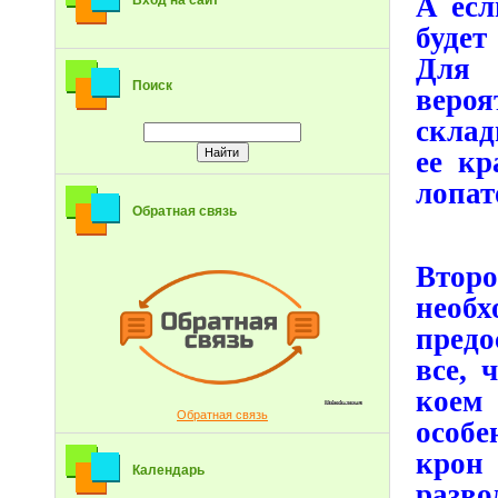
А есл
Вход на сайт
будет
Для 
Поиск
вероя
склад
ее кр
лопат
Обратная связь
Втор
необх
предо
все, 
коем 
Обратная связь
особе
крон 
Календарь
разво