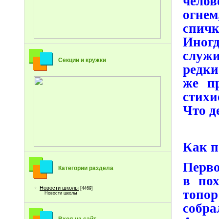
челов
огнем
спич
Иногд
служ
Секции и кружки
редки
же пр
стихи
Что д
Как п
Перво
Категории раздела
в пох
Новости школы
[4469]
топор
Новости школы
собра