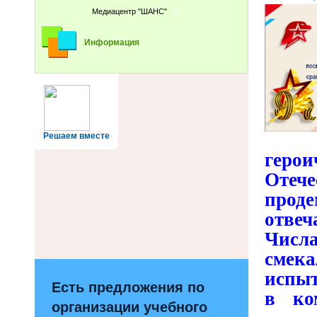
Медиацентр "ШАНС"
Информация
Решаем вместе
геро
Оте
прод
отве
Числ
смека
испыт
Есть предложения по
в ко
организации учебного