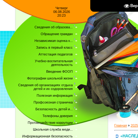
Вер
Четверг
06.08.2026
20:23
Сведения об образова...
Обращение граждан
Независимая оценка к...
Запись в первый класс
Аттестация педагогов
Учебно-воспитательная
деятельность
Введение ФООП
Фотографии школьной жизни
Сведения об организациях отдыха
детей и их оздоровления
Полезная информация
Профсоюзная страничка
Безопасность детей и...
Телефоны доверия
Противодействие коррупции
Главная
»
2025
Школьная служба меди...
«НАСЛЕ
Информационная безопасность