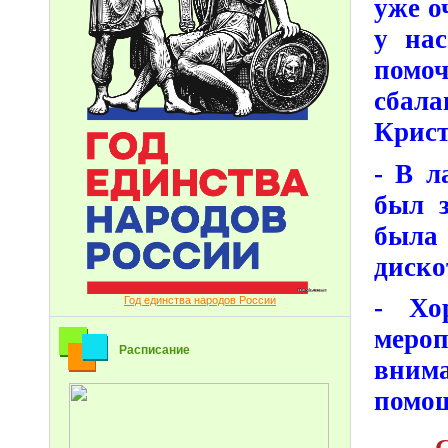
уже о
у нас
помо
сбал
Крист
- В л
был з
была
диско
- Хо
Год единства народов России
мероп
Расписание
внима
помощ