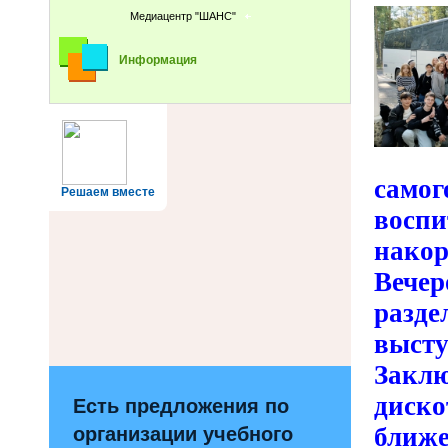
Медиацентр "ШАНС"
Информация
самог
Решаем вместе
восп
нако
Вечер
разд
выст
Зак
диско
Есть предложения по
ближе
организации учебного