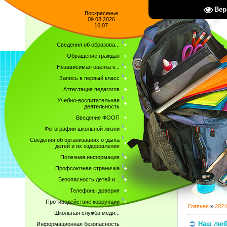
Вер
Воскресенье
09.08.2026
10:07
Сведения об образова...
Обращение граждан
Независимая оценка к...
Запись в первый класс
Аттестация педагогов
Учебно-воспитательная
деятельность
Введение ФООП
Фотографии школьной жизни
Сведения об организациях отдыха
детей и их оздоровления
Полезная информация
Профсоюзная страничка
Безопасность детей и...
Телефоны доверия
Противодействие коррупции
Главная
»
2024
Школьная служба меди...
Наш люби
Информационная безопасность