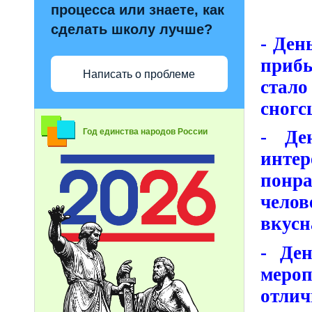
процесса или знаете, как
сделать школу лучше?
- Ден
прибы
Написать о проблеме
стало
сногс
Год единства народов России
- Де
инте
понр
чело
вкусн
- Де
меро
отлич