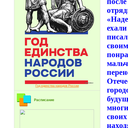
после
отр
«Над
ехали
писа
свои
понра
маль
пере
Отеч
Год единства народов России
город
буду
Расписание
многи
своих
нахо