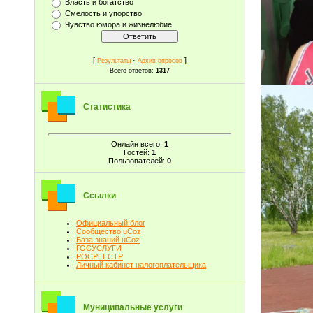
Власть и богатство
Смелость и упорство
Чувство юмора и жизнелюбие
[
·
]
Результаты
Архив опросов
Всего ответов:
1317
Статистика
Онлайн всего:
1
Гостей:
1
Пользователей:
0
Ссылки
Официальный блог
Сообщество uCoz
База знаний uCoz
ГОСУСЛУГИ
РОСРЕЕСТР
Личный кабинет налогоплательщика
Муниципальные услуги