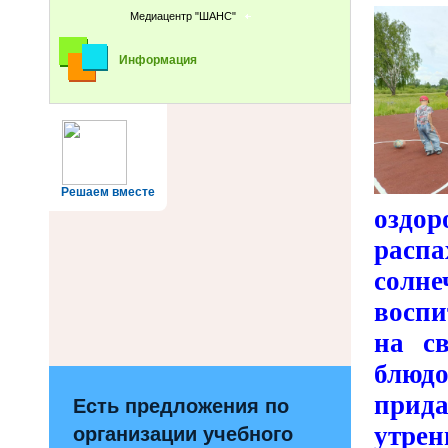
Медиацентр "ШАНС"
Информация
Решаем вместе
оздо
расп
солн
воспи
на с
блюдо
прид
Есть предложения по
утре
организации учебного