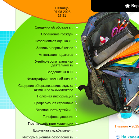
Вер
Пятница
07.08.2026
15:31
Сведения об образова...
Обращение граждан
Независимая оценка к...
Запись в первый класс
Аттестация педагогов
Учебно-воспитательная
деятельность
Введение ФООП
Фотографии школьной жизни
Сведения об организациях отдыха
детей и их оздоровления
Полезная информация
Профсоюзная страничка
Безопасность детей и...
Телефоны доверия
Противодействие коррупции
Главная
»
2025
Школьная служба меди...
На кален
Информационная безопасность