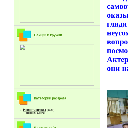
сам
оказ
глядя
неуг
Секции и кружки
вопр
посм
Актер
они н
Категории раздела
Новости школы
[4469]
Новости школы