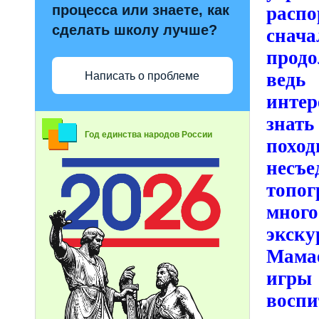
процесса или знаете, как
распо
сделать школу лучше?
снача
продо
ведь
Написать о проблеме
интер
знать
Год единства народов России
похо
нес
топо
много
экск
Мамае
игры
воспи