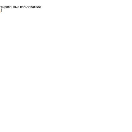
трированные пользователи.
д
]