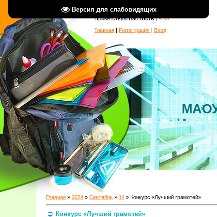
Версия для слабовидящих
Приветствую Вас
Гость
|
RSS
Главная
|
Регистрация
|
Вход
МАОУ
Главная
»
2024
»
Сентябрь
»
14
» Конкурс «Лучший грамотей»
Конкурс «Лучший грамотей»