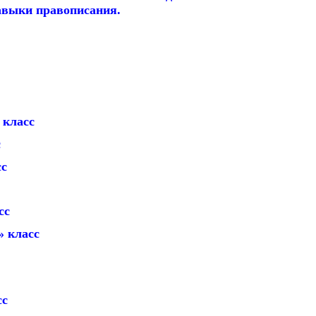
навыки правописания.
класс
с
с
сс
класс
с