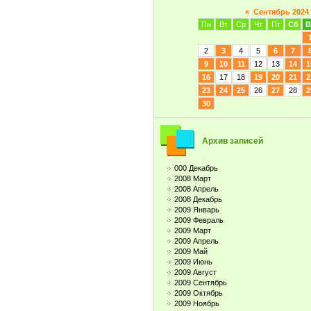
«
Сентябрь 2024
Пн
Вт
Ср
Чт
Пт
Сб
В
2
3
4
5
6
7
9
10
11
12
13
14
1
16
17
18
19
20
21
2
23
24
25
26
27
28
2
30
Архив записей
000 Декабрь
2008 Март
2008 Апрель
2008 Декабрь
2009 Январь
2009 Февраль
2009 Март
2009 Апрель
2009 Май
2009 Июнь
2009 Август
2009 Сентябрь
2009 Октябрь
2009 Ноябрь