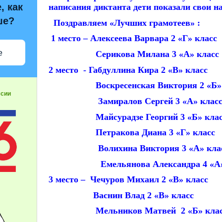
, как
написания диктанта дети показали свои 
ше?
Поздравляем «Лучших грамотеев» :
1 место – Алексеева Варвара 2 «Г» класс
е
Серикова Милана 3 «А» класс
2 место - Габдуллина Кира 2 «В» класс
Воскресенская Виктория 2 «Б» 
ссии
Замиралов Сергей 3 «А» клас
Майсурадзе Георгий 3 «Б» клас
Петракова Диана 3 «Г» класс
Волихина Виктория 3 «А» кла
Емельянова Александра 4 «А» 
3 место – Чечуров Михаил 2 «В» класс
Васнин Влад 2 «В» класс
Мельников Матвей 2 «Б» клас