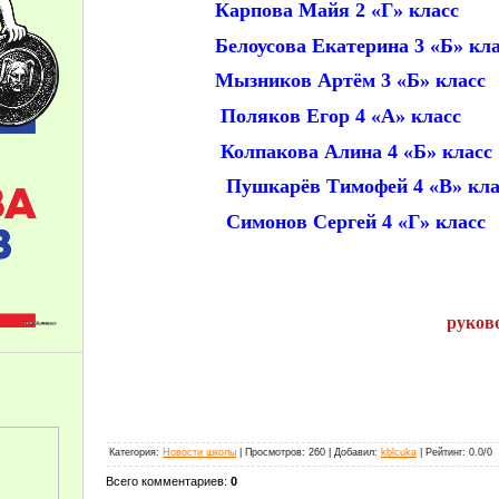
Карпова Майя 2 «Г» класс
Белоусова Екатерина 3 «Б» кла
Мызников Артём 3 «Б» класс
Поляков Егор 4 «А» класс
Колпакова Алина 4 «Б» класс
Пушкарёв Тимофей 4 «В» кла
Симонов Сергей 4 «Г» класс
руков
Категория
:
Новости школы
|
Просмотров
:
260
|
Добавил
:
kblcuka
|
Рейтинг
:
0.0
/
0
Всего комментариев
:
0