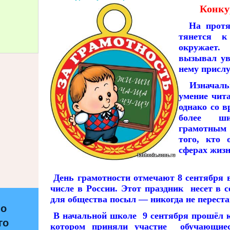
Конку
На протя
тянется к
окружает.
вызывал ув
нему присл
Изначальн
умение чита
однако со в
более ши
грамотным
того, кто 
сферах жизн
День грамотности отмечают 8 сентября в
числе в России. Этот праздник несет в 
для общества посыл — никогда не переста
по
В начальной школе 9 сентября прошёл к
го
котором приняли участие обучающиес