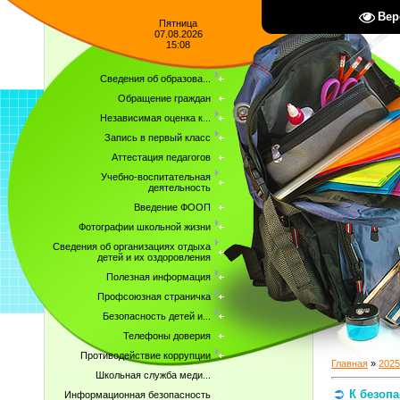
Вер
Пятница
07.08.2026
15:08
Сведения об образова...
Обращение граждан
Независимая оценка к...
Запись в первый класс
Аттестация педагогов
Учебно-воспитательная
деятельность
Введение ФООП
Фотографии школьной жизни
Сведения об организациях отдыха
детей и их оздоровления
Полезная информация
Профсоюзная страничка
Безопасность детей и...
Телефоны доверия
Противодействие коррупции
Главная
»
2025
Школьная служба меди...
К безоп
Информационная безопасность