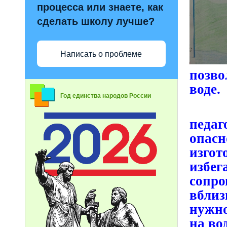
процесса или знаете, как
сделать школу лучше?
Написать о проблеме
позв
воде.
Год единства народов России
Чтоб
педа
опа
изгот
избе
сопро
вблиз
нужно
на вод