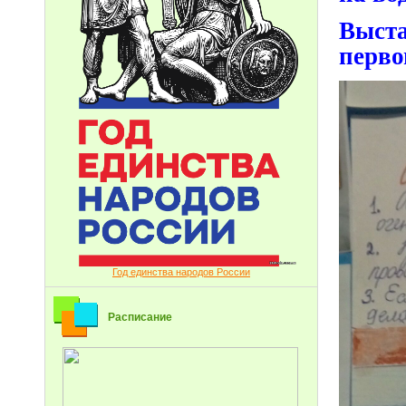
Выст
перво
Год единства народов России
Расписание