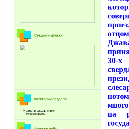
кото
сове
приез
отц
Секции и кружки
Джав
прин
30-х
свер
прези
слеса
пото
Категории раздела
много
Новости школы
[4469]
на р
Новости школы
госуд