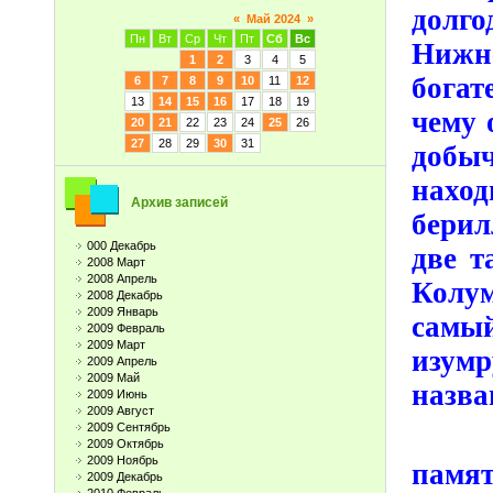
долго
«
Май 2024
»
Пн
Вт
Ср
Чт
Пт
Сб
Вс
Нижн
1
2
3
4
5
бога
6
7
8
9
10
11
12
13
14
15
16
17
18
19
чему 
20
21
22
23
24
25
26
27
28
29
30
31
добы
наход
Архив записей
берил
000 Декабрь
две т
2008 Март
2008 Апрель
Колу
2008 Декабрь
2009 Январь
самы
2009 Февраль
2009 Март
изумр
2009 Апрель
2009 Май
назва
2009 Июнь
2009 Август
2009 Сентябрь
- Са
2009 Октябрь
2009 Ноябрь
памя
2009 Декабрь