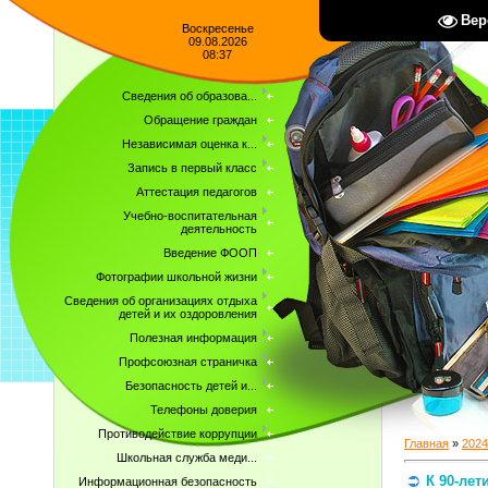
Вер
Воскресенье
09.08.2026
08:37
Сведения об образова...
Обращение граждан
Независимая оценка к...
Запись в первый класс
Аттестация педагогов
Учебно-воспитательная
деятельность
Введение ФООП
Фотографии школьной жизни
Сведения об организациях отдыха
детей и их оздоровления
Полезная информация
Профсоюзная страничка
Безопасность детей и...
Телефоны доверия
Противодействие коррупции
Главная
»
2024
Школьная служба меди...
К 90-ле
Информационная безопасность