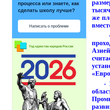
разме
процесса или знаете, как
тыся
сделать школу лучше?
же пл
вмест
Написать о проблеме
- По
прохо
Год единства народов России
Азие
счит
уста
«Евро
- По
обла
Пром
разви