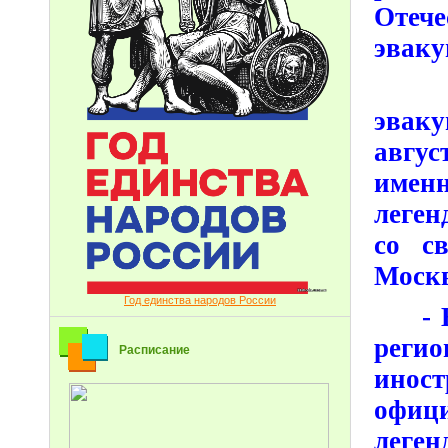
Отеч
эваку
- В
эвак
авгус
именн
леген
со с
Моск
Год единства народов России
- В 
регио
Расписание
иност
офици
леге