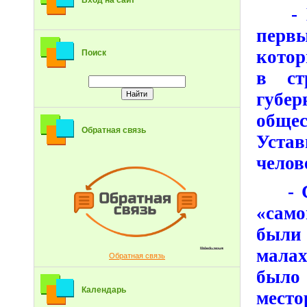
Вход на сайт
- В 
перв
котор
Поиск
в ст
губер
общес
Обратная связь
Уста
челов
- Св
«само
были
малах
Обратная связь
было
Календарь
место