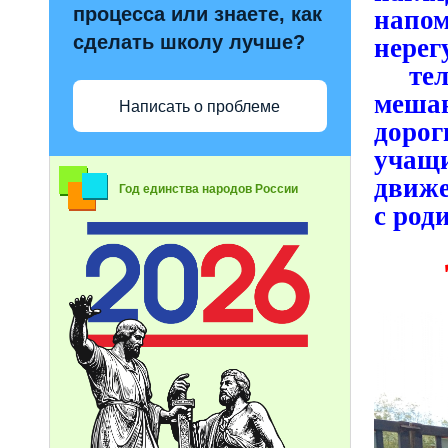
процесса или знаете, как
напо
сделать школу лучше?
нерег
те
меша
Написать о проблеме
доро
учащи
движе
Год единства народов России
с род