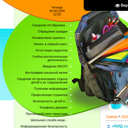
Вер
Четверг
06.08.2026
22:55
Сведения об образова...
Обращение граждан
Независимая оценка к...
Запись в первый класс
Аттестация педагогов
Учебно-воспитательная
деятельность
Введение ФООП
Фотографии школьной жизни
Сведения об организациях отдыха
детей и их оздоровления
Полезная информация
Профсоюзная страничка
Безопасность детей и...
Телефоны доверия
Противодействие коррупции
Главная
»
2024
Школьная служба меди...
«ЮИД со
Информационная безопасность