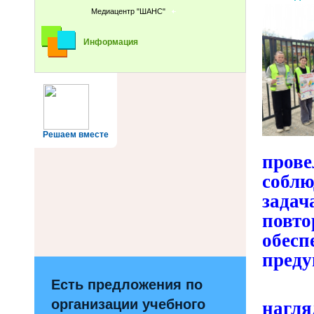
Медиацентр "ШАНС"
Информация
Решаем вместе
пров
соблю
зада
повт
обесп
преду
Есть предложения по
В х
организации учебного
нагл