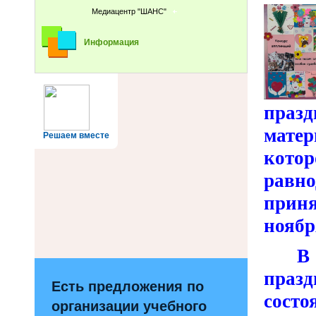
Медиацентр "ШАНС"
Информация
празд
матер
Решаем вместе
кот
равн
прин
ноябр
В
празд
Есть предложения по
состо
организации учебного