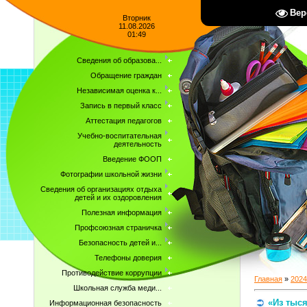
Вер
Вторник
11.08.2026
01:49
Сведения об образова...
Обращение граждан
Независимая оценка к...
Запись в первый класс
Аттестация педагогов
Учебно-воспитательная
деятельность
Введение ФООП
Фотографии школьной жизни
Сведения об организациях отдыха
детей и их оздоровления
Полезная информация
Профсоюзная страничка
Безопасность детей и...
Телефоны доверия
Противодействие коррупции
Главная
»
2024
Школьная служба меди...
«Из тыся
Информационная безопасность