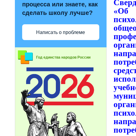
Сверд
процесса или знаете, как
«Об 
сделать школу лучше?
психо
обще
Написать о проблеме
про
орга
напра
Год единства народов России
потр
сред
испол
учеб
муни
орган
пси
напр
потр