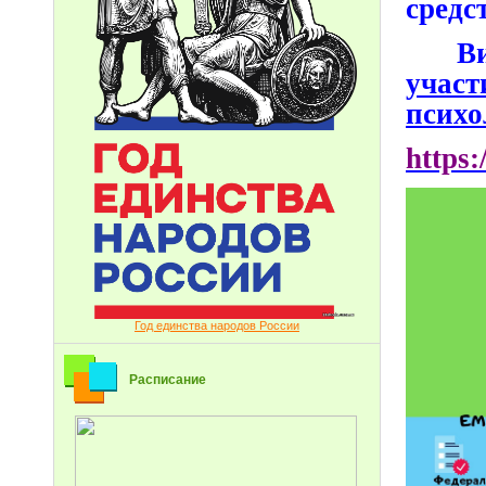
средс
В
учас
психо
https
Год единства народов России
Расписание