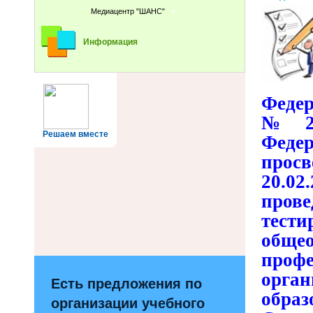
Медиацентр "ШАНС"
Информация
Федер
№ 27
Решаем вместе
Феде
прос
20.0
пров
тес
обще
про
орга
Есть предложения по
обра
организации учебного