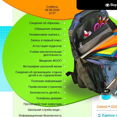
Вер
Суббота
08.08.2026
12:07
Сведения об образова...
Обращение граждан
Независимая оценка к...
Запись в первый класс
Аттестация педагогов
Учебно-воспитательная
деятельность
Введение ФООП
Фотографии школьной жизни
Сведения об организациях отдыха
детей и их оздоровления
Полезная информация
Профсоюзная страничка
Безопасность детей и...
Телефоны доверия
Противодействие коррупции
Главная
»
2024
Школьная служба меди...
Единое с
Информационная безопасность