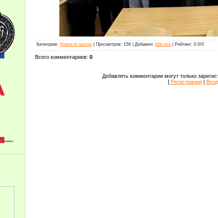
Категория
:
Новости школы
|
Просмотров
:
156
|
Добавил
:
kblcuka
|
Рейтинг
:
0.0
/
0
Всего комментариев
:
0
Добавлять комментарии могут только зарегис
[
Регистрация
|
Вхо