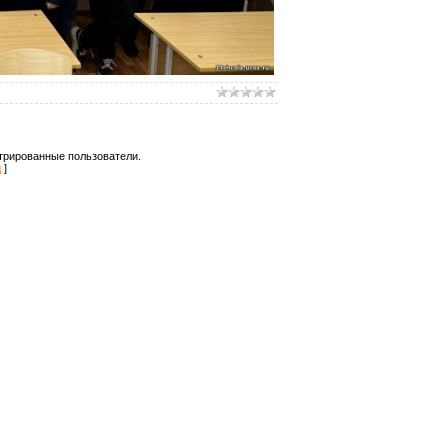
трированные пользователи.
д
]