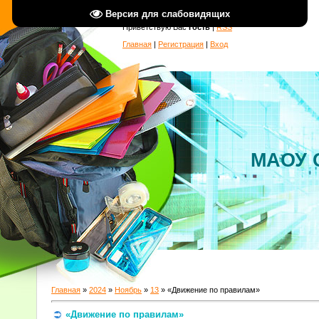
Версия для слабовидящих
Приветствую Вас
Гость
|
RSS
Главная
|
Регистрация
|
Вход
МАОУ 
Главная
»
2024
»
Ноябрь
»
13
» «Движение по правилам»
«Движение по правилам»