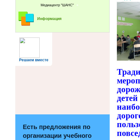
Медиацентр "ШАНС"
Информация
Решаем вместе
Трад
меро
доро
детей
наибо
доро
поль
Есть предложения по
повсе
организации учебного