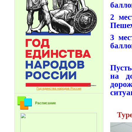
балло
2 мес
Пешех
3 мес
балло
Пуст
на д
дорож
Год единства народов России
ситуа
Расписание
Тур