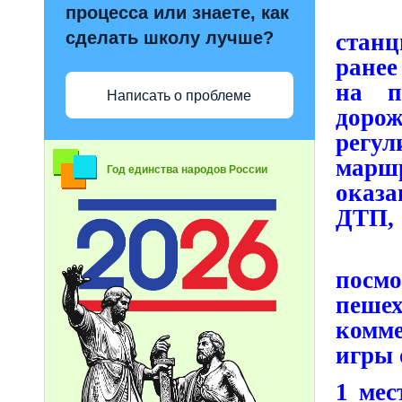
процесса или знаете, как
В хо
сделать школу лучше?
станц
ранее
на п
Написать о проблеме
доро
регу
марш
Год единства народов России
оказ
ДТП,
В п
посм
пешех
комм
игры 
1 мес