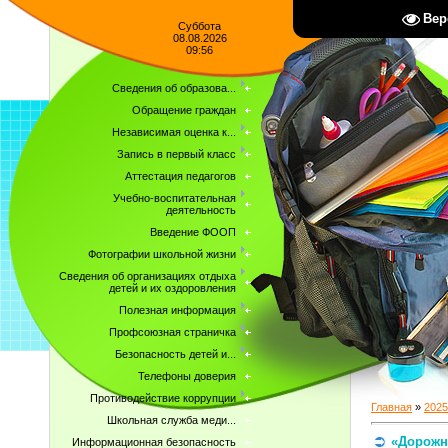
Вер
Суббота
08.08.2026
09:56
Сведения об образова...
Обращение граждан
Независимая оценка к...
Запись в первый класс
Аттестация педагогов
Учебно-воспитательная
деятельность
Введение ФООП
Фотографии школьной жизни
Сведения об организациях отдыха
детей и их оздоровления
Полезная информация
Профсоюзная страничка
Безопасность детей и...
Телефоны доверия
Противодействие коррупции
Главная
»
2025
Школьная служба меди...
«Дорожн
Информационная безопасность