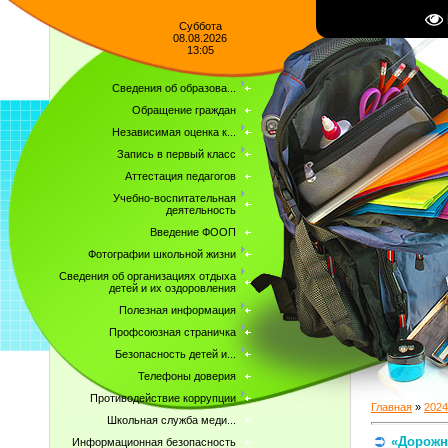
Суббота
08.08.2026
13:05
Сведения об образова...
Обращение граждан
Независимая оценка к...
Запись в первый класс
Аттестация педагогов
Учебно-воспитательная
деятельность
Введение ФООП
Фотографии школьной жизни
Сведения об организациях отдыха
детей и их оздоровления
Полезная информация
Профсоюзная страничка
Безопасность детей и...
Телефоны доверия
Противодействие коррупции
Главная
»
2024
Школьная служба меди...
«Дорожн
Информационная безопасность