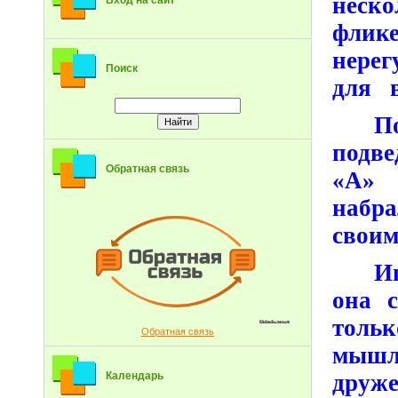
неск
Вход на сайт
фли
нерег
Поиск
для в
П
подве
Обратная связь
«А» 
набра
своим
И
она 
тольк
Обратная связь
мышл
друже
Календарь