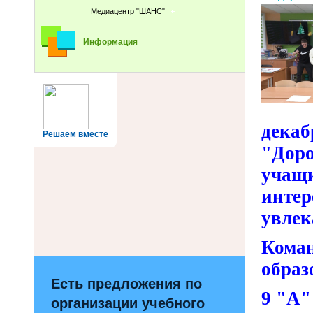
Медиацентр "ШАНС"
Информация
дека
Решаем вместе
"Дор
учащ
инте
увлек
Кома
образ
Есть предложения по
9 "А"
организации учебного