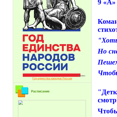
9 «А»
Ком
стихо
"Хоть
Но сн
Пешех
Чтобы
Год единства народов России
"Дет
Расписание
смотр
Чтобы