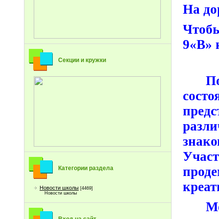
На до
Чтобы
9«В» 
Секции и кружки
П
состо
предс
разл
знак
Уча
проде
Категории раздела
креат
Новости школы
[4469]
Новости школы
М