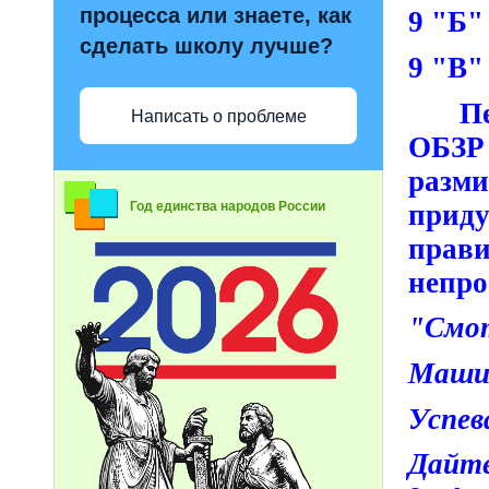
процесса или знаете, как
9 "Б"
сделать школу лучше?
9 "В"
П
Написать о проблеме
ОБЗР
разм
приду
Год единства народов России
прави
непро
"Смот
Машин
Успев
Дайте