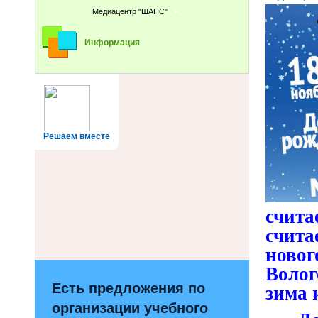
Медиацентр "ШАНС"
Информация
Решаем вместе
счит
счита
новог
Волог
Есть предложения по
зима 
организации учебного