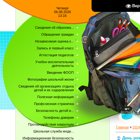
Вер
Четверг
06.08.2026
13:16
Сведения об образова...
Обращение граждан
Независимая оценка к...
Запись в первый класс
Аттестация педагогов
Учебно-воспитательная
деятельность
Введение ФООП
Фотографии школьной жизни
Сведения об организациях отдыха
детей и их оздоровления
Полезная информация
Профсоюзная страничка
Безопасность детей и...
Телефоны доверия
Противодействие коррупции
Главная
»
2024
Школьная служба меди...
День ро
Информационная безопасность