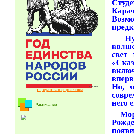
Студе
Кара
Возм
предк
Ну а
волше
свет
«Ска
вклю
вперв
Но, х
Год единства народов России
совре
него 
Расписание
Мороз
Рожде
появ