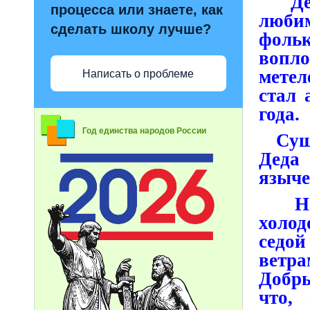
Дед 
процесса или знаете, как
люби
сделать школу лучше?
фоль
вопл
метел
Написать о проблеме
стал 
года.
Год единства народов России
Сущес
Деда
языче
Наши
холод
седо
ветра
Добры
что,