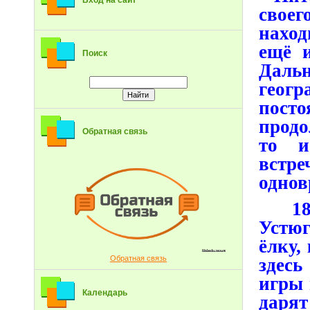
Вход на сайт
своег
наход
ещё 
Поиск
Даль
геог
пост
продо
Обратная связь
то и
встр
однов
18 н
Устю
ёлку,
Обратная связь
здес
игры 
Календарь
даря